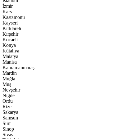
İstanbul
İzmir
Kars
Kastamonu
Kayseri
Kırklareli
Kırşehir
Kocaeli
Konya
Kütahya
Malatya
Manisa
Kahramanmaraş
Mardin
Muğla
Muş
Nevşehir
Niğde
Ordu
Rize
Sakarya
Samsun
Siirt
Sinop
Sivas