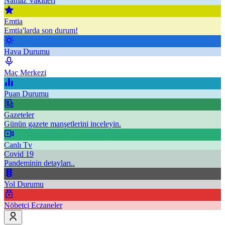
Namaz Vakitleri
Emtia
Emtia'larda son durum!
Hava Durumu
Maç Merkezi
Puan Durumu
Gazeteler
Günün gazete manşetlerini inceleyin.
Canlı Tv
Covid 19
Pandeminin detayları..
Yol Durumu
Nöbetçi Eczaneler