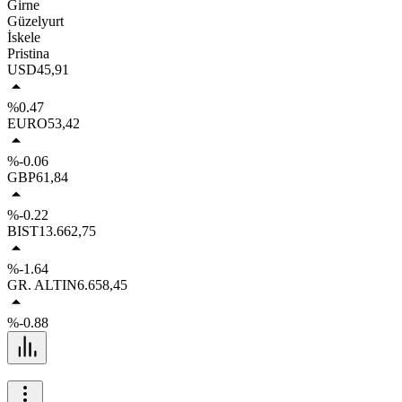
Girne
Güzelyurt
İskele
Pristina
USD
45,91
%0.47
EURO
53,42
%-0.06
GBP
61,84
%-0.22
BIST
13.662,75
%-1.64
GR. ALTIN
6.658,45
%-0.88