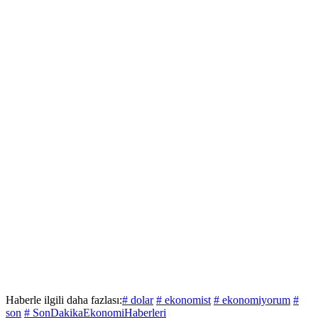
Haberle ilgili daha fazlası:
# dolar
# ekonomist
# ekonomiyorum
#
son
# SonDakikaEkonomiHaberleri