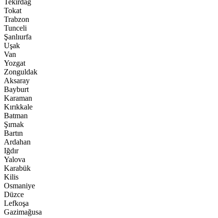
Tekirdağ
Tokat
Trabzon
Tunceli
Şanlıurfa
Uşak
Van
Yozgat
Zonguldak
Aksaray
Bayburt
Karaman
Kırıkkale
Batman
Şırnak
Bartın
Ardahan
Iğdır
Yalova
Karabük
Kilis
Osmaniye
Düzce
Lefkoşa
Gazimağusa