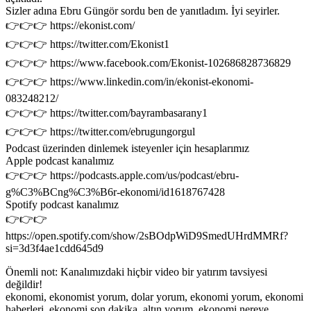
Sizler adına Ebru Güngör sordu ben de yanıtladım. İyi seyirler.
👉👉👉 https://ekonist.com/
👉👉👉 https://twitter.com/Ekonist1
👉👉👉 https://www.facebook.com/Ekonist-102686828736829
👉👉👉 https://www.linkedin.com/in/ekonist-ekonomi-
083248212/
👉👉👉 https://twitter.com/bayrambasarany1
👉👉👉 https://twitter.com/ebrugungorgul
Podcast üzerinden dinlemek isteyenler için hesaplarımız
Apple podcast kanalımız
👉👉👉 https://podcasts.apple.com/us/podcast/ebru-
g%C3%BCng%C3%B6r-ekonomi/id1618767428
Spotify podcast kanalımız
👉👉👉
https://open.spotify.com/show/2sBOdpWiD9SmedUHrdMMRf?
si=3d3f4ae1cdd645d9
Önemli not: Kanalımızdaki hiçbir video bir yatırım tavsiyesi
değildir!
ekonomi, ekonomist yorum, dolar yorum, ekonomi yorum, ekonomi
haberleri, ekonomi son dakika, altın yorum, ekonomi nereye,