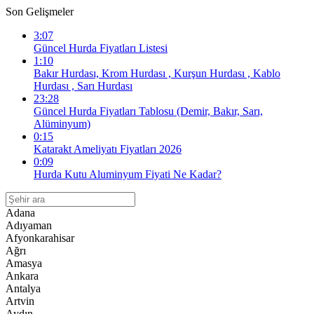
Son Gelişmeler
3:07
Güncel Hurda Fiyatları Listesi
1:10
Bakır Hurdası, Krom Hurdası , Kurşun Hurdası , Kablo
Hurdası , Sarı Hurdası
23:28
Güncel Hurda Fiyatları Tablosu (Demir, Bakır, Sarı,
Alüminyum)
0:15
Katarakt Ameliyatı Fiyatları 2026
0:09
Hurda Kutu Aluminyum Fiyati Ne Kadar?
Adana
Adıyaman
Afyonkarahisar
Ağrı
Amasya
Ankara
Antalya
Artvin
Aydın