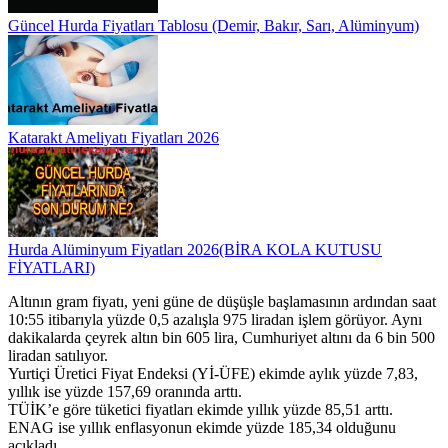
Güncel Hurda Fiyatları Tablosu (Demir, Bakır, Sarı, Alüminyum)
Katarakt Ameliyatı Fiyatları 2026
Hurda Alüminyum Fiyatları 2026(BİRA KOLA KUTUSU
FİYATLARI)
Altının gram fiyatı, yeni güne de düşüşle başlamasının ardından saat
10:55 itibarıyla yüzde 0,5 azalışla 975 liradan işlem görüyor. Aynı
dakikalarda çeyrek altın bin 605 lira, Cumhuriyet altını da 6 bin 500
liradan satılıyor.
Yurtiçi Üretici Fiyat Endeksi (Yİ-ÜFE) ekimde aylık yüzde 7,83,
yıllık ise yüzde 157,69 oranında arttı.
TÜİK’e göre tüketici fiyatları ekimde yıllık yüzde 85,51 arttı.
ENAG ise yıllık enflasyonun ekimde yüzde 185,34 olduğunu
açıkladı.