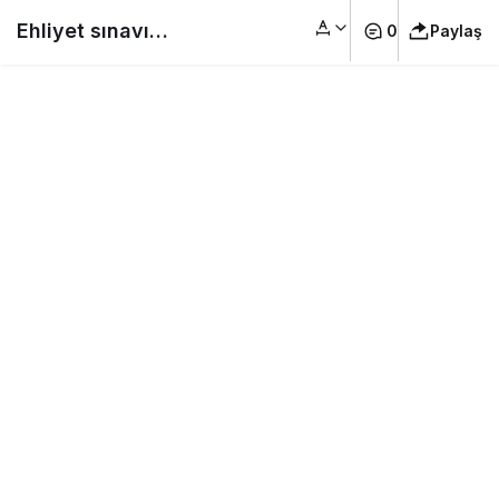
Ehliyet sınavı
0
Paylaş
soruları/ trafik
levhaları
#ehliyetsoruları
#traffic
#ehliyetebruhoca
#shorts #Ehliyet
Sınav Soruları