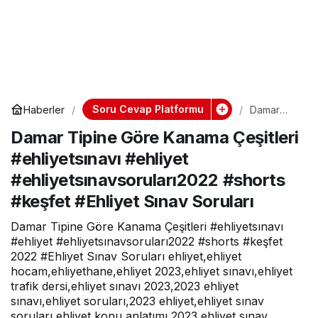
Soru Cevap Platformu
Haberler
Damar
Tipine
Damar Tipine Göre Kanama Çeşitleri
Göre
Kanama
#ehliyetsınavı #ehliyet
Çeşitleri
#ehliyetsın
#ehliyetsınavsoruları2022 #shorts
avı
#ehliyet
#keşfet #Ehliyet Sınav Soruları
#ehliyetsın
avsoruları
Damar Tipine Göre Kanama Çeşitleri #ehliyetsınavı
2022
#ehliyet #ehliyetsınavsoruları2022 #shorts #keşfet
#shorts
#keşfet
2022 #Ehliyet Sınav Soruları ehliyet,ehliyet
#Ehliyet
hocam,ehliyethane,ehliyet 2023,ehliyet sınavı,ehliyet
Sınav
trafik dersi,ehliyet sınavı 2023,2023 ehliyet
Soruları
sınavı,ehliyet soruları,2023 ehliyet,ehliyet sınav
soruları,ehliyet konu anlatımı,2023 ehliyet sınav