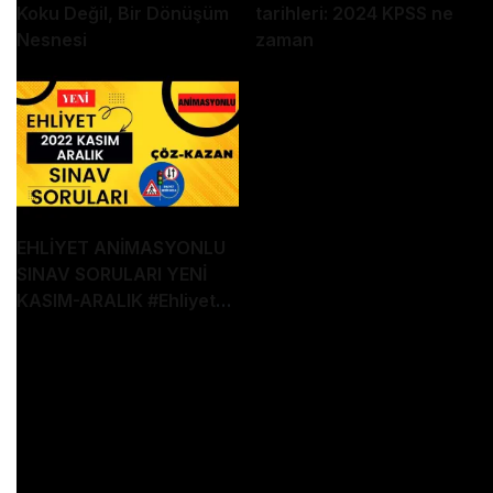
Koku Değil, Bir Dönüşüm
tarihleri: 2024 KPSS ne
Nesnesi
zaman
EHLİYET ANİMASYONLU
SINAV SORULARI YENİ
KASIM-ARALIK
#Ehliyet
Sınav Soruları
DAMAR TİPİNE GÖRE KANAMA ÇEŞİTLERİ HER
SINAVDA ÇIKAR!!!
Amacımız, sizin ehliyet sınavını TEK SEFERDE
GEÇMENİZ! Bu niyetle öğretici, akılda kalıcı