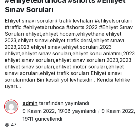
#ehliyetebruhoca #shorts #Ehliyet
ruları
#traffic
Sınav Soruları
#ehliyeteb
ruhoca
Ehliyet sınavı soruları/ trafik levhaları #ehliyetsoruları
#shorts
#traffic #ehliyetebruhoca #shorts 2022 #Ehliyet Sınav
#Ehliyet
Sınav
Soruları ehliyet,ehliyet hocam,ehliyethane,ehliyet
Soruları
2023,ehliyet sınavı,ehliyet trafik dersi,ehliyet sınavı
2023,2023 ehliyet sınavı,ehliyet soruları,2023
ehliyet,ehliyet sınav soruları,ehliyet konu anlatımı,2023
ehliyet sınav soruları,ehliyet sınav soruları 2023,2023
ehliyet sınav soruları,ehliyet motor soruları,ehliyet
sınavı soruları,ehliyet trafik soruları Ehliyet sınavı
sorularından Biri kasisli yol levhasıdır . Kendisi tehlike
uyarı…
admin
tarafından yayınlandı
9 Kasım 2022, 19:08
yayınlandı
9 Kasım 2022,
19:11
güncellendi
47