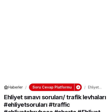
Soru Cevap Platformu
Haberler
Ehliyet
sınavı
Ehliyet sınavı soruları/ trafik levhaları
soruları/
trafik
#ehliyetsoruları #traffic
levhaları
#ehliyetso