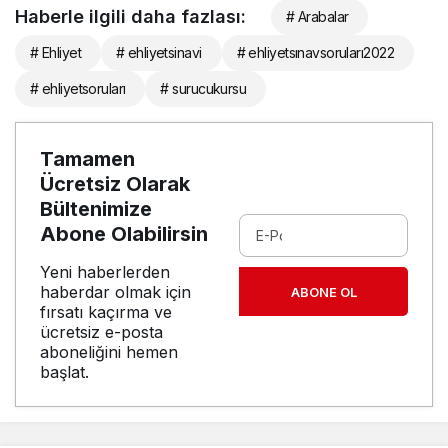
Haberle ilgili daha fazlası:
# Arabalar
# Ehliyet
# ehliyetsinavi
# ehliyetsınavsoruları2022
# ehliyetsoruları
# surucukursu
Tamamen
Ücretsiz Olarak
Bültenimize
Abone Olabilirsin
Yeni haberlerden
haberdar olmak için
ABONE OL
fırsatı kaçırma ve
ücretsiz e-posta
aboneliğini hemen
başlat.