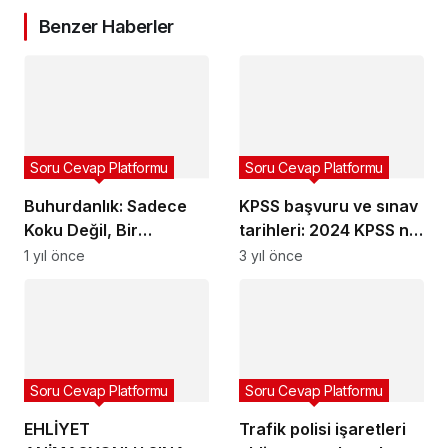
Benzer Haberler
Soru Cevap Platformu
Soru Cevap Platformu
Buhurdanlık: Sadece
KPSS başvuru ve sınav
Koku Değil, Bir
tarihleri: 2024 KPSS ne
Dönüşüm Nesnesi
zaman
1 yıl önce
3 yıl önce
Soru Cevap Platformu
Soru Cevap Platformu
EHLİYET
Trafik polisi işaretleri