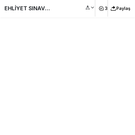
EHLİYET SINAV
3
Paylaş
SORULARI 2022
KASIM, ARALIK ☑️
#Ehliyet Sınav
Soruları