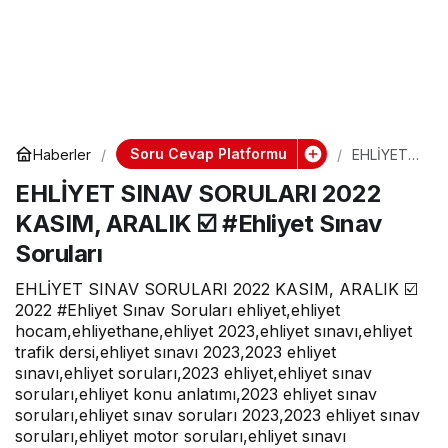
Soru Cevap Platformu
Haberler
EHLİYET
SINAV
EHLİYET SINAV SORULARI 2022
SORULARI
2022
KASIM, ARALIK ☑️ #Ehliyet Sınav
KASIM,
ARALIK ☑️
Soruları
#Ehliyet
Sınav
EHLİYET SINAV SORULARI 2022 KASIM, ARALIK ☑️
Soruları
2022 #Ehliyet Sınav Soruları ehliyet,ehliyet
hocam,ehliyethane,ehliyet 2023,ehliyet sınavı,ehliyet
trafik dersi,ehliyet sınavı 2023,2023 ehliyet
sınavı,ehliyet soruları,2023 ehliyet,ehliyet sınav
soruları,ehliyet konu anlatımı,2023 ehliyet sınav
soruları,ehliyet sınav soruları 2023,2023 ehliyet sınav
soruları,ehliyet motor soruları,ehliyet sınavı