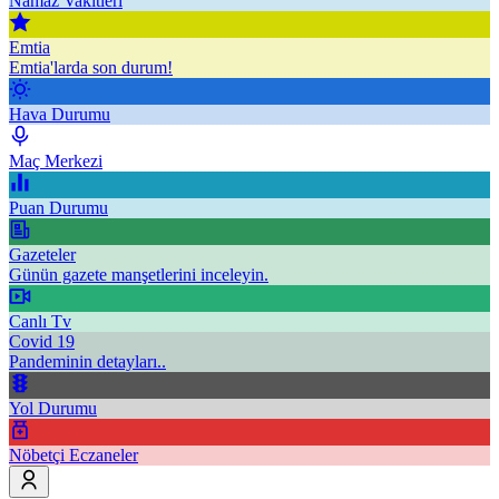
Namaz Vakitleri
Emtia
Emtia'larda son durum!
Hava Durumu
Maç Merkezi
Puan Durumu
Gazeteler
Günün gazete manşetlerini inceleyin.
Canlı Tv
Covid 19
Pandeminin detayları..
Yol Durumu
Nöbetçi Eczaneler