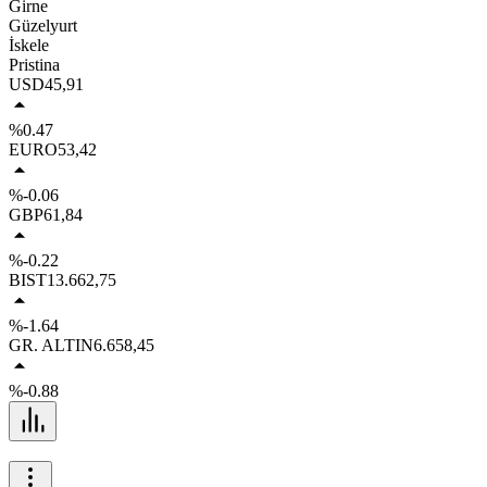
Girne
Güzelyurt
İskele
Pristina
USD
45,91
%0.47
EURO
53,42
%-0.06
GBP
61,84
%-0.22
BIST
13.662,75
%-1.64
GR. ALTIN
6.658,45
%-0.88