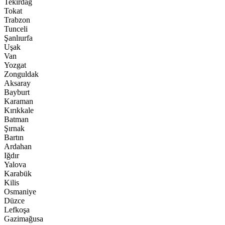
Tekirdağ
Tokat
Trabzon
Tunceli
Şanlıurfa
Uşak
Van
Yozgat
Zonguldak
Aksaray
Bayburt
Karaman
Kırıkkale
Batman
Şırnak
Bartın
Ardahan
Iğdır
Yalova
Karabük
Kilis
Osmaniye
Düzce
Lefkoşa
Gazimağusa