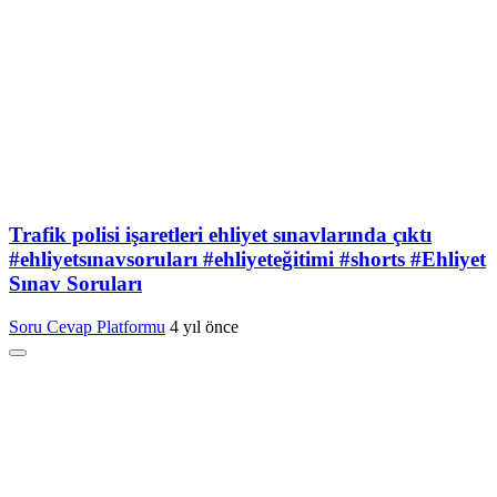
Trafik polisi işaretleri ehliyet sınavlarında çıktı
#ehliyetsınavsoruları #ehliyeteğitimi #shorts #Ehliyet
Sınav Soruları
Soru Cevap Platformu
4 yıl önce