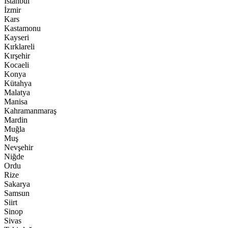
İstanbul
İzmir
Kars
Kastamonu
Kayseri
Kırklareli
Kırşehir
Kocaeli
Konya
Kütahya
Malatya
Manisa
Kahramanmaraş
Mardin
Muğla
Muş
Nevşehir
Niğde
Ordu
Rize
Sakarya
Samsun
Siirt
Sinop
Sivas