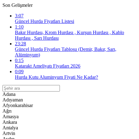
Son Gelişmeler
3:07
Güncel Hurda Fiyatları Listesi
1:10
Bakır Hurdası, Krom Hurdası , Kurşun Hurdası , Kablo
Hurdası , Sarı Hurdası
23:28
Güncel Hurda Fiyatları Tablosu (Demir, Bakır, Sarı,
Alüminyum)
0:15
Katarakt Ameliyatı Fiyatları 2026
0:09
Hurda Kutu Aluminyum Fiyati Ne Kadar?
Adana
Adıyaman
Afyonkarahisar
Ağrı
Amasya
Ankara
Antalya
Artvin
Aydın