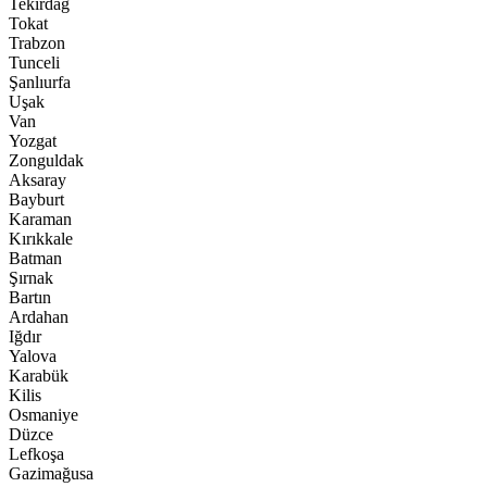
Tekirdağ
Tokat
Trabzon
Tunceli
Şanlıurfa
Uşak
Van
Yozgat
Zonguldak
Aksaray
Bayburt
Karaman
Kırıkkale
Batman
Şırnak
Bartın
Ardahan
Iğdır
Yalova
Karabük
Kilis
Osmaniye
Düzce
Lefkoşa
Gazimağusa