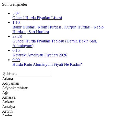
Son Gelişmeler
3:07
Güncel Hurda Fiyatları Listesi
1:10
Bakır Hurdası, Krom Hurdası , Kurşun Hurdası , Kablo
Hurdası , Sarı Hurdası
23:28
Güncel Hurda Fiyatları Tablosu (Demir, Bakır, Sarı,
Alüminyum)
0:15
Katarakt Ameliyatı Fiyatları 2026
0:09
Hurda Kutu Aluminyum Fiyati Ne Kadar?
Adana
Adıyaman
Afyonkarahisar
Ağrı
Amasya
Ankara
Antalya
Artvin
Aydın