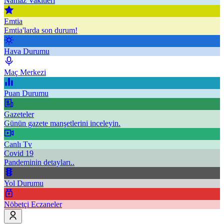
Namaz Vakitleri
Emtia
Emtia'larda son durum!
Hava Durumu
Maç Merkezi
Puan Durumu
Gazeteler
Günün gazete manşetlerini inceleyin.
Canlı Tv
Covid 19
Pandeminin detayları..
Yol Durumu
Nöbetçi Eczaneler