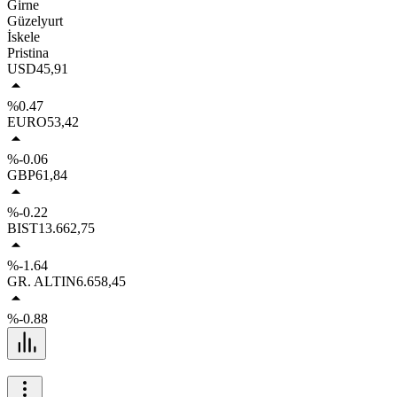
Girne
Güzelyurt
İskele
Pristina
USD
45,91
%0.47
EURO
53,42
%-0.06
GBP
61,84
%-0.22
BIST
13.662,75
%-1.64
GR. ALTIN
6.658,45
%-0.88