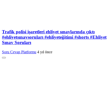
Trafik polisi işaretleri ehliyet sınavlarında çıktı
#ehliyetsınavsoruları #ehliyeteğitimi #shorts #Ehliyet
Sınav Soruları
Soru Cevap Platformu
4 yıl önce