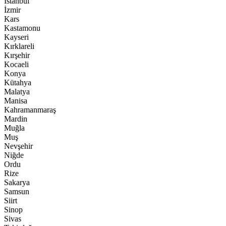
İstanbul
İzmir
Kars
Kastamonu
Kayseri
Kırklareli
Kırşehir
Kocaeli
Konya
Kütahya
Malatya
Manisa
Kahramanmaraş
Mardin
Muğla
Muş
Nevşehir
Niğde
Ordu
Rize
Sakarya
Samsun
Siirt
Sinop
Sivas