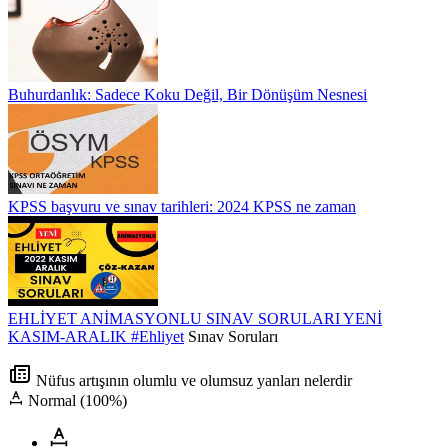
Buhurdanlık: Sadece Koku Değil, Bir Dönüşüm Nesnesi
KPSS başvuru ve sınav tarihleri: 2024 KPSS ne zaman
EHLİYET ANİMASYONLU SINAV SORULARI YENİ
KASIM-ARALIK
#Ehliyet
Sınav Soruları
Nüfus artışının olumlu ve olumsuz yanları nelerdir
Normal (100%)