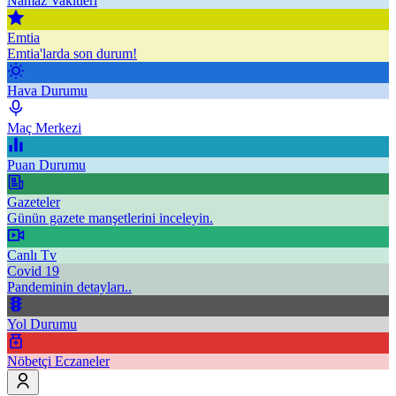
Namaz Vakitleri
Emtia
Emtia'larda son durum!
Hava Durumu
Maç Merkezi
Puan Durumu
Gazeteler
Günün gazete manşetlerini inceleyin.
Canlı Tv
Covid 19
Pandeminin detayları..
Yol Durumu
Nöbetçi Eczaneler