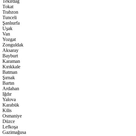
Tekirdağ
Tokat
Trabzon
Tunceli
Şanlıurfa
Uşak
Van
Yozgat
Zonguldak
Aksaray
Bayburt
Karaman
Kırıkkale
Batman
Şırnak
Bartın
Ardahan
Iğdır
Yalova
Karabük
Kilis
Osmaniye
Düzce
Lefkoşa
Gazimağusa