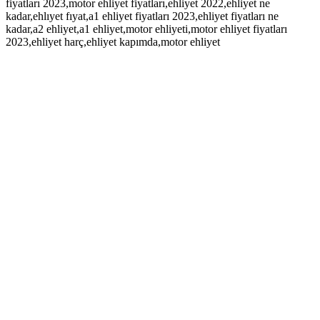
fiyatları 2023,motor ehliyet fiyatları,ehliyet 2022,ehliyet ne
kadar,ehlıyet fıyat,a1 ehliyet fiyatları 2023,ehliyet fiyatları ne
kadar,a2 ehliyet,a1 ehliyet,motor ehliyeti,motor ehliyet fiyatları
2023,ehliyet harç,ehliyet kapımda,motor ehliyet