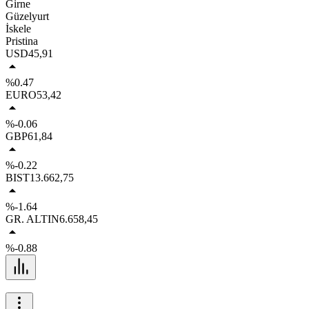
Girne
Güzelyurt
İskele
Pristina
USD
45,91
%0.47
EURO
53,42
%-0.06
GBP
61,84
%-0.22
BIST
13.662,75
%-1.64
GR. ALTIN
6.658,45
%-0.88