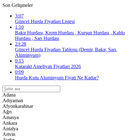
Son Gelişmeler
3:07
Güncel Hurda Fiyatları Listesi
1:10
Bakır Hurdası, Krom Hurdası , Kurşun Hurdası , Kablo
Hurdası , Sarı Hurdası
23:28
Güncel Hurda Fiyatları Tablosu (Demir, Bakır, Sarı,
Alüminyum)
0:15
Katarakt Ameliyatı Fiyatları 2026
0:09
Hurda Kutu Aluminyum Fiyati Ne Kadar?
Adana
Adıyaman
Afyonkarahisar
Ağrı
Amasya
Ankara
Antalya
Artvin
Aydın