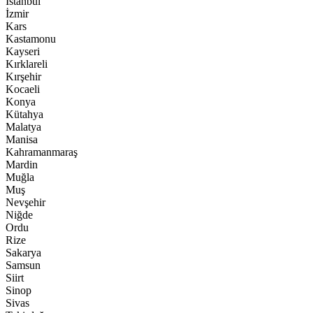
İstanbul
İzmir
Kars
Kastamonu
Kayseri
Kırklareli
Kırşehir
Kocaeli
Konya
Kütahya
Malatya
Manisa
Kahramanmaraş
Mardin
Muğla
Muş
Nevşehir
Niğde
Ordu
Rize
Sakarya
Samsun
Siirt
Sinop
Sivas