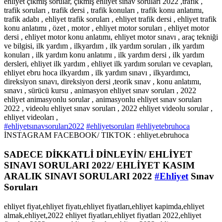
ehliyet çıkmış sorular, çıkmış ehliyet sınav soruları 2022 ,trafik ,
trafik soruları , trafik dersi , trafik konuları , trafik konu anlatımı,
trafik adabı , ehliyet trafik soruları , ehliyet trafik dersi , ehliyet trafik
konu anlatımı , özet , motor , ehliyet motor soruları , ehliyet motor
dersi , ehliyet motor konu anlatımı, ehliyet motor sınavı , araç tekniği
ve bilgisi, ilk yardım , ilkyardım , ilk yardım soruları , ilk yardım
konuları , ilk yardım konu anlatımı , ilk yardım dersi , ilk yardım
dersleri, ehliyet ilk yardım , ehliyet ilk yardım soruları ve cevapları,
ehliyet ebru hoca ilkyardım , ilk yardım sınavı , ilkyardımcı,
direksiyon sınavı, direksiyon dersi ,teorik sınav , konu anlatımı,
sınavı , sürücü kursu , animasyon ehliyet sınav soruları , 2022
ehliyet animasyonlu sorular , animasyonlu ehliyet sınav soruları
2022 , videolu ehliyet sınav soruları , 2022 ehliyet videolu sorular ,
ehliyet videoları ,
#ehliyetsınavsoruları2022
#ehliyetsoruları
#ehliyetebruhoca
İNSTAGRAM FACEBOOK/ TIKTOK : ehliyet.ebruhoca
SADECE DİKKATLİ DİNLEYİN/ EHLİYET
SINAVI SORULARI 2022/ EHLİYET KASIM
ARALIK SINAVI SORULARI 2022
#Ehliyet
Sınav
Soruları
ehliyet fiyat,ehliyet fiyatı,ehliyet fiyatları,ehliyet kapimda,ehliyet
almak,ehliyet,2022 ehliyet fiyatları,ehliyet fiyatları 2022,ehliyet