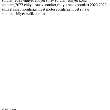
soruları,2023 ehliyet,ehliyet sınav soruları,ehliyet konu
anlatımı,2023 ehliyet sınav soruları,ehliyet sınav soruları 2023,2023
ehliyet sınav soruları,ehliyet motor soruları,ehliyet sınavı
soruları,ehliyet trafik soruları
Göz Atın