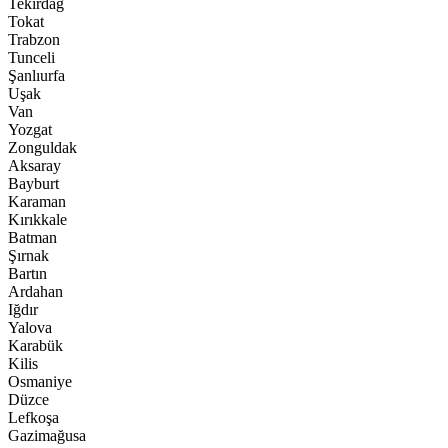
Tekirdağ
Tokat
Trabzon
Tunceli
Şanlıurfa
Uşak
Van
Yozgat
Zonguldak
Aksaray
Bayburt
Karaman
Kırıkkale
Batman
Şırnak
Bartın
Ardahan
Iğdır
Yalova
Karabük
Kilis
Osmaniye
Düzce
Lefkoşa
Gazimağusa