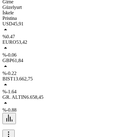
Girne
Güzelyurt
İskele
Pristina
USD
45,91
%0.47
EURO
53,42
%-0.06
GBP
61,84
%-0.22
BIST
13.662,75
%-1.64
GR. ALTIN
6.658,45
%-0.88