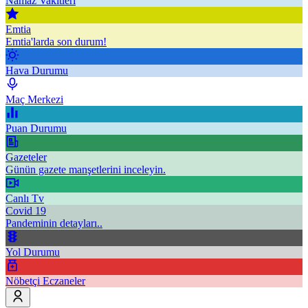
Namaz Vakitleri
Emtia
Emtia'larda son durum!
Hava Durumu
Maç Merkezi
Puan Durumu
Gazeteler
Günün gazete manşetlerini inceleyin.
Canlı Tv
Covid 19
Pandeminin detayları..
Yol Durumu
Nöbetçi Eczaneler