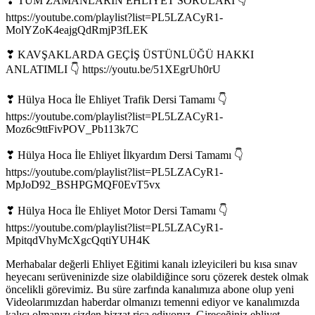
❣ TÜM ZAMANLARIN EHLİYET SORULARI 👇
https://youtube.com/playlist?list=PL5LZACyR1-
MolYZoK4eajgQdRmjP3fLEK
❣ KAVŞAKLARDA GEÇİŞ ÜSTÜNLÜĞÜ HAKKI
ANLATIMLI 👇 https://youtu.be/51XEgrUh0rU
❣ Hülya Hoca İle Ehliyet Trafik Dersi Tamamı 👇
https://youtube.com/playlist?list=PL5LZACyR1-
Moz6c9ttFivPOV_Pb113k7C
❣ Hülya Hoca İle Ehliyet İlkyardım Dersi Tamamı 👇
https://youtube.com/playlist?list=PL5LZACyR1-
MpJoD92_BSHPGMQF0EvT5vx
❣ Hülya Hoca İle Ehliyet Motor Dersi Tamamı 👇
https://youtube.com/playlist?list=PL5LZACyR1-
MpitqdVhyMcXgcQqtiYUH4K
Merhabalar değerli Ehliyet Eğitimi kanalı izleyicileri bu kısa sınav
heyecanı serüveninizde size olabildiğince soru çözerek destek olmak
öncelikli görevimiz. Bu süre zarfında kanalımıza abone olup yeni
Videolarımızdan haberdar olmanızı temenni ediyor ve kanalımızda
kalıcı olmanızı sizden bizzat rica ediyoruz. Gireceğiniz ehliyet