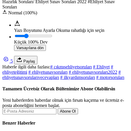
Hazırlık Soruları/ Ehliyet Sınav Soruları 2022 #Ehliyet Sınav
Soruları
Normal (100%)
Yazı Boyutunu Ayarla
Okuma rahatlığı için seçin
Küçük
100%
Dev
Varsayılana dön
5
Paylaş
Haberle ilgili daha fazlası:
# çıkmışehliyetsoruları
# Ehliyet
#
ehliyeteğitimi
# ehliyetsınavsoruları
# ehliyetsınavsoruları2022
#
ehliyetsınavsorularıvecevapları
# ilkyardımsoruları
# motorsoruları
Tamamen Ücretsiz Olarak Bültenimize Abone Olabilirsin
Yeni haberlerden haberdar olmak için fırsatı kaçırma ve ücretsiz e-
posta aboneliğini hemen başlat.
Abone Ol
Benzer Haberler