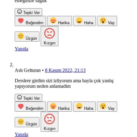
emeğinize sağlık
Tepki Ver
Beğendim
Harika
Haha
Vay
Üzgün
Kızgın
Yanıtla
Aslı Gelturan
•
8 Kasım 2022, 21:13
Derslere girdim sizi izliyorum ama hayla çok yanlış
yapıyorum neden anlamadim
Tepki Ver
Beğendim
Harika
Haha
Vay
Üzgün
Kızgın
Yanıtla