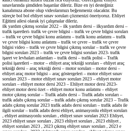
sınavlarında şimdiden başarılar dileriz. Bize en iyi desteğiniz
kanalımıza abone olup videolarımızı beğenmeniz olacaktır. Bu
süreçte bol bol ehliyet sınav soruları çözmenizi öneriyoruz. Ehliyet
Eğitimi ailesi olarak iyi çalışmalar dileriz.
ilk yardım çıkmış sorular 2022 – ilk yardım dersi – ilkyardım dersi –
trafik işaretleri- trafik ve çevre bilgisi – trafik ve çevre bilgisi soruları
– trafik ve çevre bilgisi konu anlatımı – trafik konu anlatımı – trafik
ve çevre bilgisi konu anlatımı – trafik ve çevre – trafik ve çevre
bilgisi video – trafik ve çevre bilgisi çıkmış sorular – trafik ve çevre
bilgisi soruları 2023 – trafik ve çevre bilgisi soruları 2023- trafik
işaret ve levhaları anlamları – trafik dersi – trafik polisi – Trafik
polisi işaretleri – motor – ehliyet araç tekniği soruları – ehliyet araç
tekniği dersi – araç tekniği dersi – motor soruları – motor dersi –
ehliyet araç motor bilgisi – araç göstergeleri – motor ehliyet sınav
soruları 2023 – motor ehliyet sınav soruları 2023 – ehliyet motor
soruları – ehliyet motor dersi 2023 – Ehliyet motor dersi 2023-
ehliyet motor dersi özet – ehliyet motor konu anlatımı – ehliyet
motor çıkmış sorular – Trafik adabı dersi – Trafik adabı soruları –
trafik adabı çıkmış sorular – trafik adabı çıkmış sorular 2023 – Trafik
adabı çıkmış sorular 2023 trafik adabı dersi soruları – trafik adabı ile
ilgili sorular – trafik adabı dersi ehliyet, animasyonlu ehliyet soruları
, ehliyet animasyonlu soruları , ehliyet sınav soruları 2023 Ehliyet,
2023 ehliyet sınav soruları , 2023 ehliyet soruları , 2023 ehliyet ,
ehliyet soruları 2023 , 2023 çıkmış ehliyet sınav soruları , 2023 e