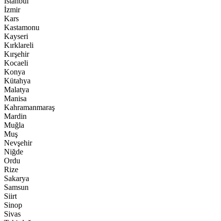
İstanbul
İzmir
Kars
Kastamonu
Kayseri
Kırklareli
Kırşehir
Kocaeli
Konya
Kütahya
Malatya
Manisa
Kahramanmaraş
Mardin
Muğla
Muş
Nevşehir
Niğde
Ordu
Rize
Sakarya
Samsun
Siirt
Sinop
Sivas