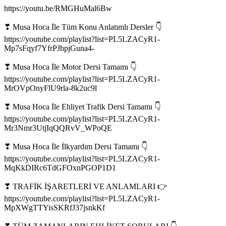
https://youtu.be/RMGHuMal6Bw
❣ Musa Hoca İle Tüm Konu Anlatımlı Dersler 👇
https://youtube.com/playlist?list=PL5LZACyR1-
Mp7sFqyf7YfrPJhpjGuna4-
❣ Musa Hoca İle Motor Dersi Tamamı 👇
https://youtube.com/playlist?list=PL5LZACyR1-
MrOVpOnyFlU9rla-8k2uc9l
❣ Musa Hoca İle Ehliyet Trafik Dersi Tamamı 👇
https://youtube.com/playlist?list=PL5LZACyR1-
Mr3Nmr3UtjIqQQRvV_WPoQE
❣ Musa Hoca İle İlkyardım Dersi Tamamı 👇
https://youtube.com/playlist?list=PL5LZACyR1-
MqKkDIRc6TdGFOxnPGOP1D1
❣ TRAFİK İŞARETLERİ VE ANLAMLARI 👉
https://youtube.com/playlist?list=PL5LZACyR1-
MpXWgTTYisSKRfJ37jsnkKf