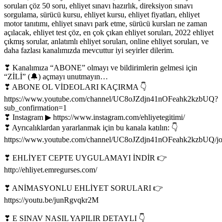
soruları çöz 50 soru, ehliyet sınavı hazırlık, direksiyon sınavı
sorgulama, sürücü kursu, ehliyet kursu, ehliyet fiyatları, ehliyet
motor tanıtımı, ehliyet sınavı park etme, sürücü kursları ne zaman
açılacak, ehliyet test çöz, en çok çıkan ehliyet soruları, 2022 ehliyet
çıkmış sorular, anlatımlı ehliyet soruları, online ehliyet soruları, ve
daha fazlası kanalımızda mevcuttur iyi seyirler dilerim.
❣ Kanalımıza “ABONE” olmayı ve bildirimlerin gelmesi için
“ZİLİ” (🔔) açmayı unutmayın…
❣ ABONE OL VİDEOLARI KAÇIRMA 👇
https://www.youtube.com/channel/UC8oJZdjn41nOFeahk2kzbUQ?
sub_confirmation=1
❣ Instagram ▶ https://www.instagram.com/ehliyetegitimi/
❣ Ayrıcalıklardan yararlanmak için bu kanala katılın: 👇
https://www.youtube.com/channel/UC8oJZdjn41nOFeahk2kzbUQ/jo
❣ EHLİYET CEPTE UYGULAMAYI İNDİR 👉
http://ehliyet.emregurses.com/
❣ ANİMASYONLU EHLİYET SORULARI 👉
https://youtu.be/junRgvqkr2M
❣ E SINAV NASIL YAPILIR DETAYLI 👇