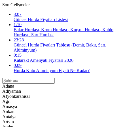
Son Gelişmeler
3:07
Güncel Hurda Fiyatları Listesi
1:10
Bakır Hurdası, Krom Hurdası , Kurşun Hurdası , Kablo
Hurdası , Sarı Hurdası
23:28
Güncel Hurda Fiyatları Tablosu (Demir, Bakır, Sarı,
Alüminyum)
0:15
Katarakt Ameliyatı Fiyatları 2026
0:09
Hurda Kutu Aluminyum Fiyati Ne Kadar?
Adana
Adıyaman
Afyonkarahisar
Ağrı
Amasya
Ankara
Antalya
Artvin
Aydın