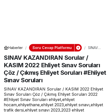
Soru Cevap Platformu
Haberler
SINAV
KAZANDIR
SINAV KAZANDIRAN Sorular /
AN Sorular
/ KASIM
KASIM 2022 Ehliyet Sınav Soruları
2022
Ehliyet
Çöz / Çıkmış Ehliyet Soruları #Ehliyet
Sınav
Soruları
Sınav Soruları
Çöz /
Çıkmış
SINAV KAZANDIRAN Sorular / KASIM 2022 Ehliyet
Ehliyet
Sınav Soruları Çöz / Çıkmış Ehliyet Soruları 2022
Soruları
#Ehliyet
#Ehliyet Sınav Soruları ehliyet,ehliyet
Sınav
hocam,ehliyethane,ehliyet 2023,ehliyet sınavı,ehliyet
Soruları
trafik dersi,ehliyet sınavı 2023,2023 ehliyet