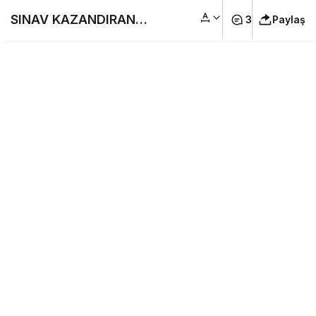
SINAV KAZANDIRAN
3
Paylaş
Sorular / KASIM 2022
Ehliyet Sınav Soruları
Çöz / Çıkmış Ehliyet
Soruları #Ehliyet
Sınav Soruları