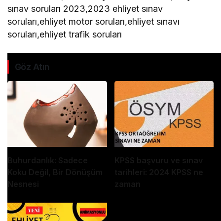
sınav soruları 2023,2023 ehliyet sınav
soruları,ehliyet motor soruları,ehliyet sınavı
soruları,ehliyet trafik soruları
Göz Atın
Buhurdanlık: Sadece
KPSS başvuru ve sınav
Koku Değil, Bir Dönüşüm
tarihleri: 2024 KPSS ne
Nesnesi
zaman