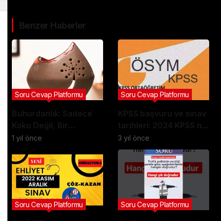
Benzer Haberler
Soru Cevap Platformu
Soru Cevap Platformu
Buhurdanlık: Sadece
KPSS başvuru ve sınav
Koku Değil, Bir
tarihleri: 2024 KPSS ne
Dönüşüm Nesnesi
zaman
1 yıl önce
3 yıl önce
Soru Cevap Platformu
Soru Cevap Platformu