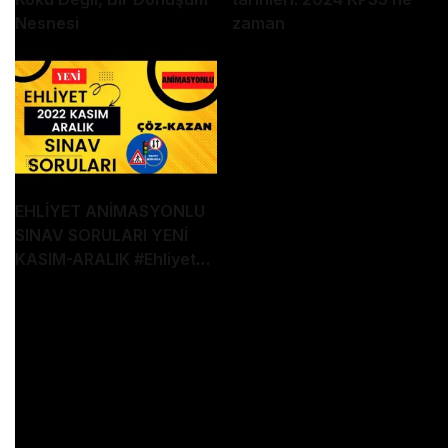
Nesnesi
zaman
EHLİYET ANİMASYONLU
SINAV SORULARI YENİ
KASIM-ARALIK
#Ehliyet
Sınav Soruları
Ehliyet sınav soruları, ehliyet motor soruları, ehliyet
sınav soruları 2022, animasyonlu ehliyet sınav
soruları, ehliyethane, ehliyet sınavında çıkmış
sorular, ehliyet çıkmış sorular, 2022 ehliyet sınav
soruları, 2023 ehliyet sınav soruları, direksiyon
sınavı, ehliyet sınav soruları çöz 50 soru, ehliyet