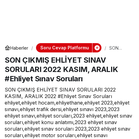
Soru Cevap Platformu
Haberler
SON
ÇIKMIŞ
SON ÇIKMIŞ EHLİYET SINAV
EHLİYET
SINAV
SORULARI 2022 KASIM, ARALIK
SORULARI
2022
#Ehliyet Sınav Soruları
KASIM,
ARALIK
SON ÇIKMIŞ EHLİYET SINAV SORULARI 2022
#Ehliyet
Sınav
KASIM, ARALIK 2022 #Ehliyet Sınav Soruları
Soruları
ehliyet,ehliyet hocam,ehliyethane,ehliyet 2023,ehliyet
sınavı,ehliyet trafik dersi,ehliyet sınavı 2023,2023
ehliyet sınavı,ehliyet soruları,2023 ehliyet,ehliyet sınav
soruları,ehliyet konu anlatımı,2023 ehliyet sınav
soruları,ehliyet sınav soruları 2023,2023 ehliyet sınav
soruları,ehliyet motor soruları,ehliyet sınavı