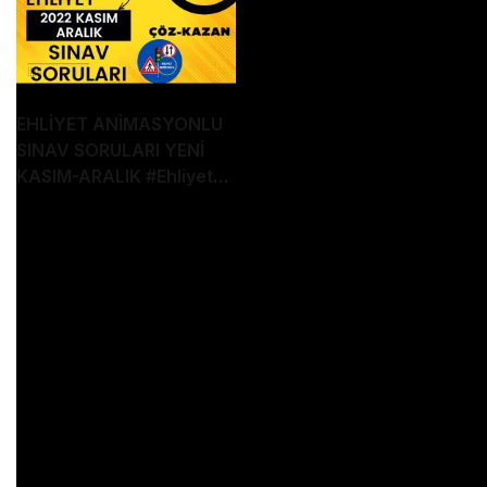
EHLİYET ANİMASYONLU
SINAV SORULARI YENİ
KASIM-ARALIK
#Ehliyet
Sınav Soruları
2022 EHLİYET SINAV SORULARI , ehliyet sınavı,
ehliyet e-sınav
ARALIK, Kasım serimizin 12 Kasım 2022 ehliyet
sınav soruları videosu ile karşınızdayız. En iyi
şekilde faydalanmak için videoları sonuna kadar
izlemenizi tavsiye ederim.
👇 mutlaka izlemeniz gereken videolar 👇
100 motor sorusu: https://youtu.be/lum7Xp8vx_c