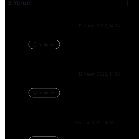
3 Yorum
Ahmet Bükülmez
•
12 Kasım 2022, 14:38
❤️
Tepki Ver
Yanıtla
Ahmet Bükülmez
•
12 Kasım 2022, 14:38
❤️
Tepki Ver
Yanıtla
Emre Çalışkan
•
12 Kasım 2022, 14:38
Hocam 2 saat sonra sınavım. Var inşallah geçerim