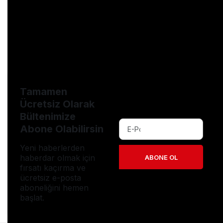
Haberle ilgili daha fazlası:
# Arabalar
# Ehliyet
# ehliyetsinavi
# ehliyetsınavsoruları2022
# ehliyetsoruları
# surucukursu
Tamamen
Ücretsiz Olarak
Bültenimize
Abone Olabilirsin
Yeni haberlerden
haberdar olmak için
ABONE OL
fırsatı kaçırma ve
ücretsiz e-posta
aboneliğini hemen
başlat.