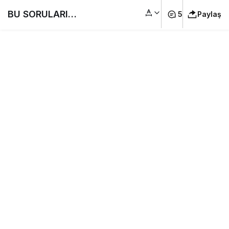
BU SORULARI
5
Paylaş
KAÇIRMA / 2022
KASIM EHLİYET
SORULARI / EHLİYET
SINAV SORULARI
2022 /ÇIKMIŞ 50
SORU #Ehliyet Sınav
Soruları