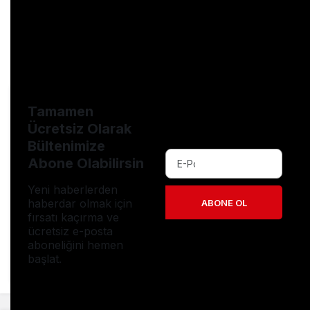
# ehliyetsınavsoruları
# ehliyetsınavsoruları2022
# ehliyetsınavsorularıvecevapları
# ilkyardımsoruları
# motorsoruları
# shorts
Tamamen
Ücretsiz Olarak
Bültenimize
Abone Olabilirsin
Yeni haberlerden
haberdar olmak için
ABONE OL
fırsatı kaçırma ve
ücretsiz e-posta
aboneliğini hemen
başlat.