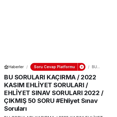
Soru Cevap Platformu
Haberler
BU
SORULARI
BU SORULARI KAÇIRMA / 2022
KAÇIRMA /
2022
KASIM EHLİYET SORULARI /
KASIM
EHLİYET
EHLİYET SINAV SORULARI 2022 /
SORULARI
/ EHLİYET
ÇIKMIŞ 50 SORU #Ehliyet Sınav
SINAV
SORULARI
Soruları
2022 /
ÇIKMIŞ 50