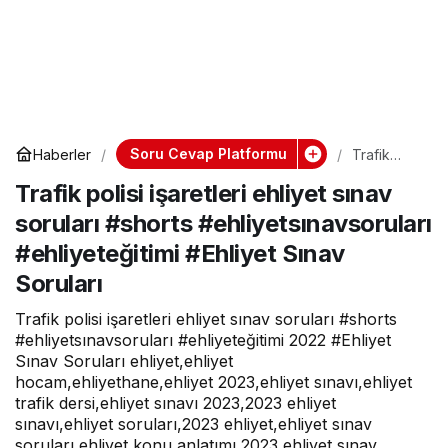
Soru Cevap Platformu
Haberler
Trafik
polisi
Trafik polisi işaretleri ehliyet sınav
işaretleri
ehliyet
soruları #shorts #ehliyetsınavsoruları
sınav
soruları
#ehliyeteğitimi #Ehliyet Sınav
#shorts
#ehliyetsın
Soruları
avsoruları
#ehliyeteğ
Trafik polisi işaretleri ehliyet sınav soruları #shorts
itimi
#ehliyetsınavsoruları #ehliyeteğitimi 2022 #Ehliyet
#Ehliyet
Sınav
Sınav Soruları ehliyet,ehliyet
Soruları
hocam,ehliyethane,ehliyet 2023,ehliyet sınavı,ehliyet
trafik dersi,ehliyet sınavı 2023,2023 ehliyet
sınavı,ehliyet soruları,2023 ehliyet,ehliyet sınav
soruları,ehliyet konu anlatımı,2023 ehliyet sınav