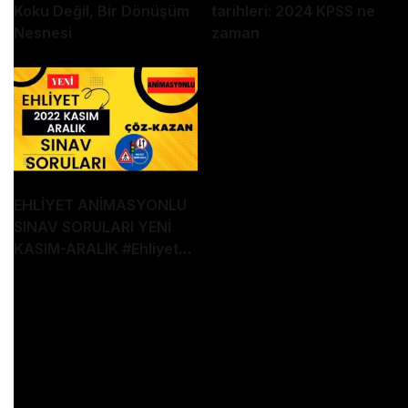
Koku Değil, Bir Dönüşüm
tarihleri: 2024 KPSS ne
Nesnesi
zaman
EHLİYET ANİMASYONLU
SINAV SORULARI YENİ
KASIM-ARALIK
#Ehliyet
Sınav Soruları
Ehliyet sınav soruları, ehliyet motor soruları, ehliyet
sınav soruları 2022, animasyonlu ehliyet sınav
soruları, ehliyethane, ehliyet sınavında çıkmış
sorular, ehliyet çıkmış sorular, 2022 ehliyet sınav
soruları, 2023 ehliyet sınav soruları, direksiyon