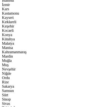
İstanbul
İzmir
Kars
Kastamonu
Kayseri
Kırklareli
Kırşehir
Kocaeli
Konya
Kütahya
Malatya
Manisa
Kahramanmaraş
Mardin
Muğla
Muş
Nevşehir
Niğde
Ordu
Rize
Sakarya
Samsun
Siirt
Sinop
Sivas