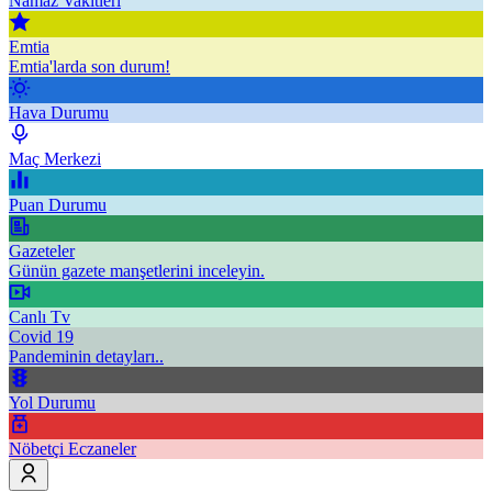
Namaz Vakitleri
Emtia
Emtia'larda son durum!
Hava Durumu
Maç Merkezi
Puan Durumu
Gazeteler
Günün gazete manşetlerini inceleyin.
Canlı Tv
Covid 19
Pandeminin detayları..
Yol Durumu
Nöbetçi Eczaneler