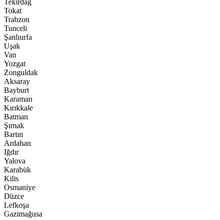
Tekirdağ
Tokat
Trabzon
Tunceli
Şanlıurfa
Uşak
Van
Yozgat
Zonguldak
Aksaray
Bayburt
Karaman
Kırıkkale
Batman
Şırnak
Bartın
Ardahan
Iğdır
Yalova
Karabük
Kilis
Osmaniye
Düzce
Lefkoşa
Gazimağusa