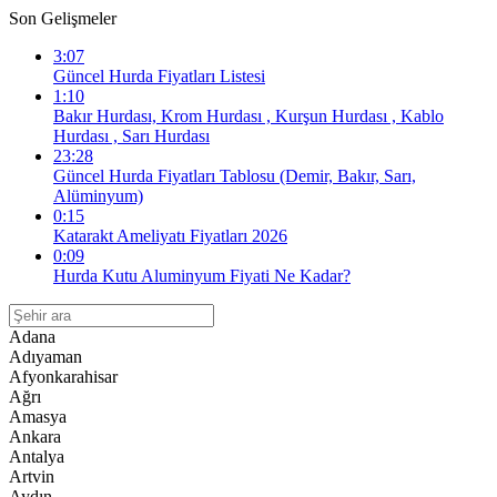
Son Gelişmeler
3:07
Güncel Hurda Fiyatları Listesi
1:10
Bakır Hurdası, Krom Hurdası , Kurşun Hurdası , Kablo
Hurdası , Sarı Hurdası
23:28
Güncel Hurda Fiyatları Tablosu (Demir, Bakır, Sarı,
Alüminyum)
0:15
Katarakt Ameliyatı Fiyatları 2026
0:09
Hurda Kutu Aluminyum Fiyati Ne Kadar?
Adana
Adıyaman
Afyonkarahisar
Ağrı
Amasya
Ankara
Antalya
Artvin
Aydın