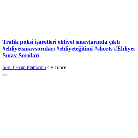
Trafik polisi işaretleri ehliyet sınavlarında çıktı
#ehliyetsınavsoruları #ehliyeteğitimi #shorts #Ehliyet
Sınav Soruları
Soru Cevap Platformu
4 yıl önce