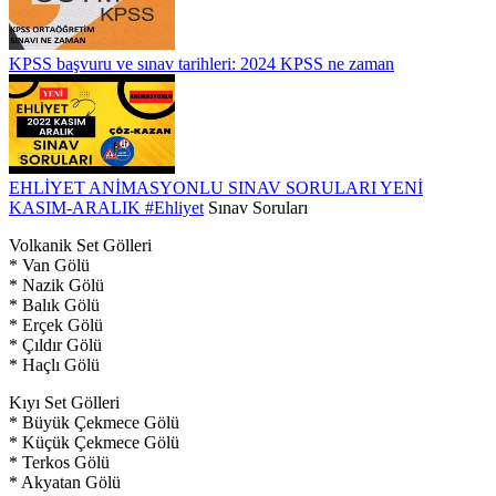
KPSS başvuru ve sınav tarihleri: 2024 KPSS ne zaman
EHLİYET ANİMASYONLU SINAV SORULARI YENİ
KASIM-ARALIK
#Ehliyet
Sınav Soruları
Volkanik Set Gölleri
* Van Gölü
* Nazik Gölü
* Balık Gölü
* Erçek Gölü
* Çıldır Gölü
* Haçlı Gölü
Kıyı Set Gölleri
* Büyük Çekmece Gölü
* Küçük Çekmece Gölü
* Terkos Gölü
* Akyatan Gölü