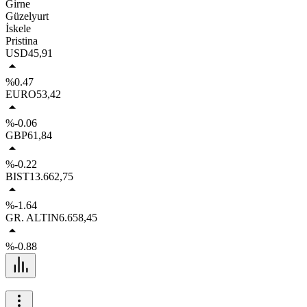
Girne
Güzelyurt
İskele
Pristina
USD
45,91
%0.47
EURO
53,42
%-0.06
GBP
61,84
%-0.22
BIST
13.662,75
%-1.64
GR. ALTIN
6.658,45
%-0.88