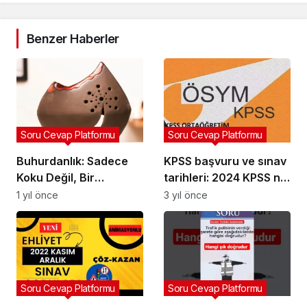
Benzer Haberler
Soru Cevap Platformu
Soru Cevap Platformu
Buhurdanlık: Sadece
KPSS başvuru ve sınav
Koku Değil, Bir
tarihleri: 2024 KPSS ne
Dönüşüm Nesnesi
zaman
1 yıl önce
3 yıl önce
Soru Cevap Platformu
Soru Cevap Platformu