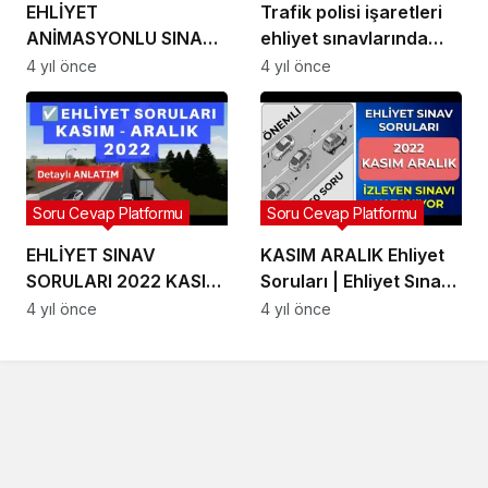
EHLİYET
Trafik polisi işaretleri
ANİMASYONLU SINAV
ehliyet sınavlarında
SORULARI YENİ KASIM-
çıktı
4 yıl önce
4 yıl önce
ARALIK #Ehliyet Sınav
#ehliyetsınavsoruları
Soruları
#ehliyeteğitimi #shorts
#Ehliyet Sınav Soruları
Soru Cevap Platformu
Soru Cevap Platformu
EHLİYET SINAV
KASIM ARALIK Ehliyet
SORULARI 2022 KASIM,
Soruları | Ehliyet Sınavı
ARALIK ☑️ #Ehliyet
Soruları | 2022 Çıkmış
4 yıl önce
4 yıl önce
Sınav Soruları
Ehliyet Sınav Soruları
Çöz #Ehliyet Sınav
Soruları