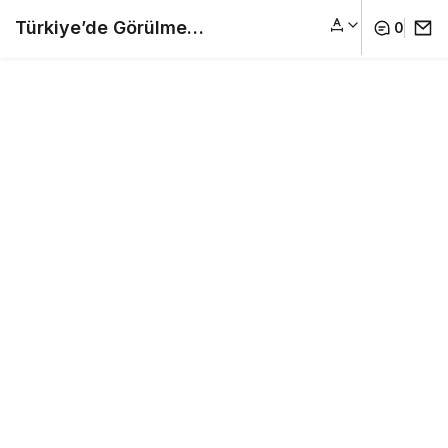
Türkiye’de Kış Tatili
0
Paylaş
Yapılacak Yerler –
Türkiye’deki Önemli
Kış Turizmi Yerleri