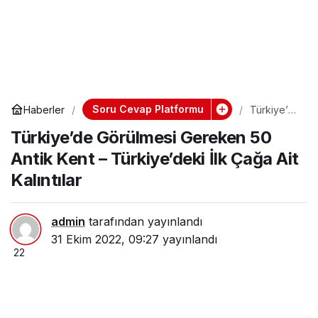
Soru Cevap Platformu
Haberler
Türkiye’de
Görülmesi
Türkiye’de Görülmesi Gereken 50
Gereken
50 Antik
Antik Kent – Türkiye’deki İlk Çağa Ait
Kent –
Türkiye’de
Kalıntılar
ki İlk Çağa
Ait
Kalıntılar
admin
tarafından yayınlandı
31 Ekim 2022, 09:27
yayınlandı
22