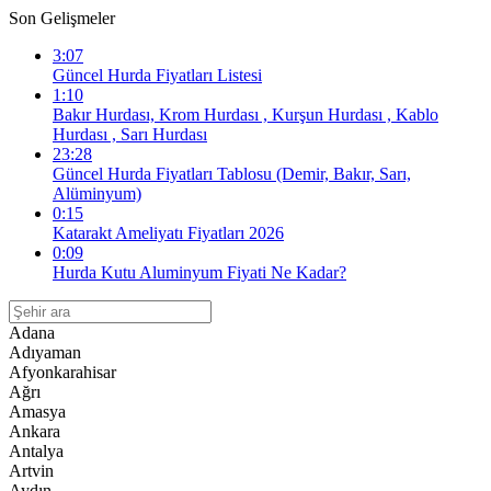
Son Gelişmeler
3:07
Güncel Hurda Fiyatları Listesi
1:10
Bakır Hurdası, Krom Hurdası , Kurşun Hurdası , Kablo
Hurdası , Sarı Hurdası
23:28
Güncel Hurda Fiyatları Tablosu (Demir, Bakır, Sarı,
Alüminyum)
0:15
Katarakt Ameliyatı Fiyatları 2026
0:09
Hurda Kutu Aluminyum Fiyati Ne Kadar?
Adana
Adıyaman
Afyonkarahisar
Ağrı
Amasya
Ankara
Antalya
Artvin
Aydın