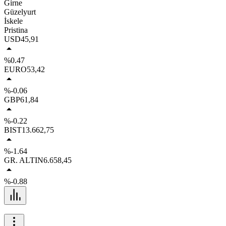
Girne
Güzelyurt
İskele
Pristina
USD
45,91
%0.47
EURO
53,42
%-0.06
GBP
61,84
%-0.22
BIST
13.662,75
%-1.64
GR. ALTIN
6.658,45
%-0.88