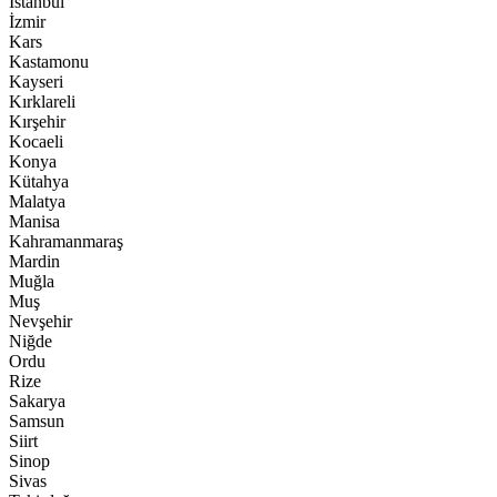
İstanbul
İzmir
Kars
Kastamonu
Kayseri
Kırklareli
Kırşehir
Kocaeli
Konya
Kütahya
Malatya
Manisa
Kahramanmaraş
Mardin
Muğla
Muş
Nevşehir
Niğde
Ordu
Rize
Sakarya
Samsun
Siirt
Sinop
Sivas