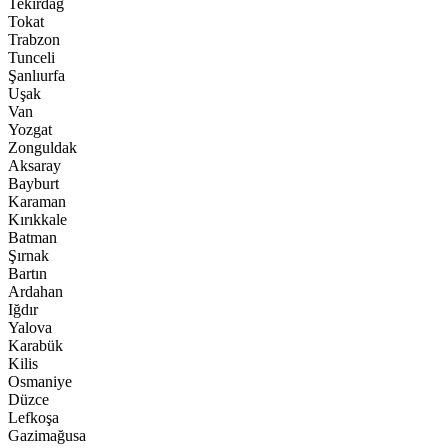
Tekirdağ
Tokat
Trabzon
Tunceli
Şanlıurfa
Uşak
Van
Yozgat
Zonguldak
Aksaray
Bayburt
Karaman
Kırıkkale
Batman
Şırnak
Bartın
Ardahan
Iğdır
Yalova
Karabük
Kilis
Osmaniye
Düzce
Lefkoşa
Gazimağusa