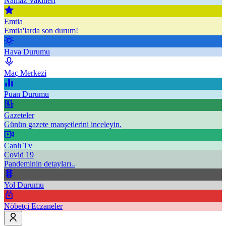
Namaz Vakitleri
Emtia
Emtia'larda son durum!
Hava Durumu
Maç Merkezi
Puan Durumu
Gazeteler
Günün gazete manşetlerini inceleyin.
Canlı Tv
Covid 19
Pandeminin detayları..
Yol Durumu
Nöbetçi Eczaneler