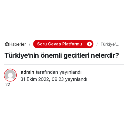
Soru Cevap Platformu
Haberler
Türkiye’ni
n önemli
Türkiye’nin önemli geçitleri nelerdir?
geçitleri
nelerdir?
admin
tarafından yayınlandı
31 Ekim 2022, 09:23
yayınlandı
22