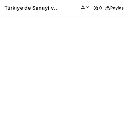
Türkiye’de Sanayi ve
0
Paylaş
Sanayinin
Kuruluşunda Etkili
Olan Faktörler