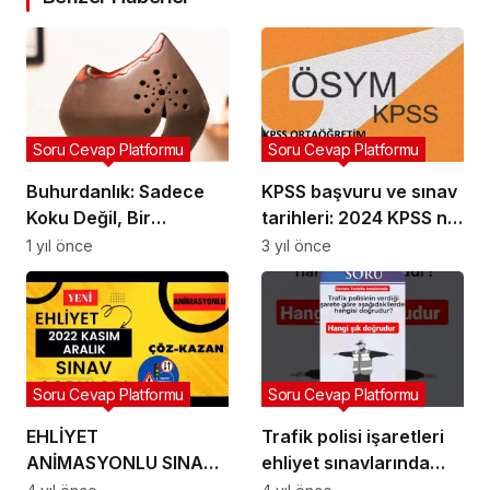
Soru Cevap Platformu
Soru Cevap Platformu
Buhurdanlık: Sadece
KPSS başvuru ve sınav
Koku Değil, Bir
tarihleri: 2024 KPSS ne
Dönüşüm Nesnesi
zaman
1 yıl önce
3 yıl önce
Soru Cevap Platformu
Soru Cevap Platformu
EHLİYET
Trafik polisi işaretleri
ANİMASYONLU SINAV
ehliyet sınavlarında
SORULARI YENİ KASIM-
çıktı