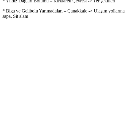
* Yıldız Dağları Bölümü – Kırklareli Çevresi -> Yer şekilleri
* Biga ve Gelibolu Yarımadaları – Çanakkale -> Ulaşım yollarına
sapa, Sit alanı