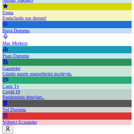
Namaz Vakitleri
Emtia
Emtia'larda son durum!
Hava Durumu
Maç Merkezi
Puan Durumu
Gazeteler
Günün gazete manşetlerini inceleyin.
Canlı Tv
Covid 19
Pandeminin detayları..
Yol Durumu
Nöbetçi Eczaneler