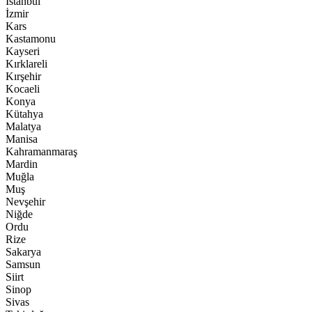
İstanbul
İzmir
Kars
Kastamonu
Kayseri
Kırklareli
Kırşehir
Kocaeli
Konya
Kütahya
Malatya
Manisa
Kahramanmaraş
Mardin
Muğla
Muş
Nevşehir
Niğde
Ordu
Rize
Sakarya
Samsun
Siirt
Sinop
Sivas