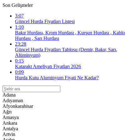
Son Gelişmeler
3:07
Güncel Hurda Fiyatları Listesi
1:10
Bakır Hurdası, Krom Hurdası , Kurşun Hurdası , Kablo
Hurdası , Sarı Hurdası
23:28
Güncel Hurda Fiyatları Tablosu (Demir, Bakır, Sarı,
Alüminyum)
0:15
Katarakt Ameliyatı Fiyatları 2026
0:09
Hurda Kutu Aluminyum Fiyati Ne Kadar?
Adana
Adıyaman
Afyonkarahisar
Ağrı
Amasya
Ankara
Antalya
Artvin
Aydın