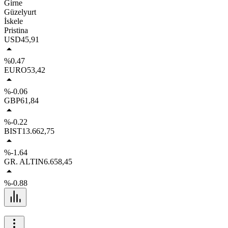
Girne
Güzelyurt
İskele
Pristina
USD
45,91
%0.47
EURO
53,42
%-0.06
GBP
61,84
%-0.22
BIST
13.662,75
%-1.64
GR. ALTIN
6.658,45
%-0.88