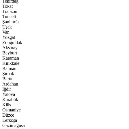
Tekirdağ
Tokat
Trabzon
Tunceli
Şanlıurfa
Uşak
Van
Yozgat
Zonguldak
Aksaray
Bayburt
Karaman
Kırıkkale
Batman
Şırnak
Bartın
Ardahan
Iğdır
Yalova
Karabük
Kilis
Osmaniye
Düzce
Lefkoşa
Gazimağusa