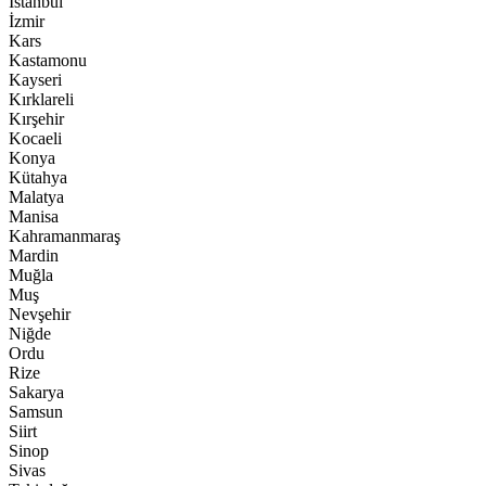
İstanbul
İzmir
Kars
Kastamonu
Kayseri
Kırklareli
Kırşehir
Kocaeli
Konya
Kütahya
Malatya
Manisa
Kahramanmaraş
Mardin
Muğla
Muş
Nevşehir
Niğde
Ordu
Rize
Sakarya
Samsun
Siirt
Sinop
Sivas