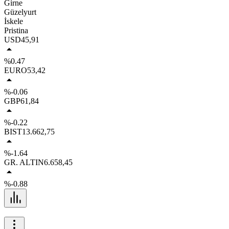
Girne
Güzelyurt
İskele
Pristina
USD
45,91
%0.47
EURO
53,42
%-0.06
GBP
61,84
%-0.22
BIST
13.662,75
%-1.64
GR. ALTIN
6.658,45
%-0.88