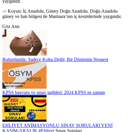
yaygındır.
-> Koyun: İç Anadolu, Güney Doğu Anadolu, Doğu Anadolu
güney ve batı bölgesi ile Marmara’nın iç kesimlerinde yaygındır.
Göz Atın
Buhurdanlık: Sadece Koku Değil, Bir Dönüşüm Nesnesi
KPSS başvuru ve sınav tarihleri: 2024 KPSS ne zaman
EHLİYET ANİMASYONLU SINAV SORULARI YENİ
KASIM-ARALIK
#Ehliyet
Sınav Soruları