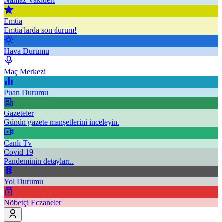
Namaz Vakitleri
Emtia
Emtia'larda son durum!
Hava Durumu
Maç Merkezi
Puan Durumu
Gazeteler
Günün gazete manşetlerini inceleyin.
Canlı Tv
Covid 19
Pandeminin detayları..
Yol Durumu
Nöbetçi Eczaneler