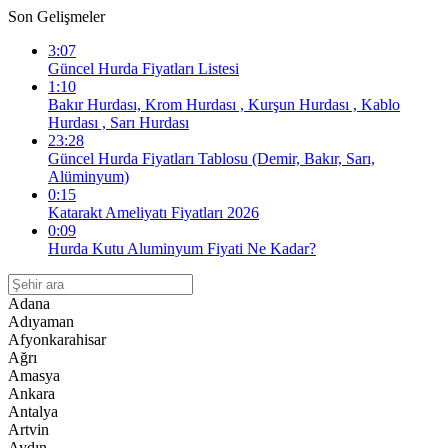
Son Gelişmeler
3:07
Güncel Hurda Fiyatları Listesi
1:10
Bakır Hurdası, Krom Hurdası , Kurşun Hurdası , Kablo
Hurdası , Sarı Hurdası
23:28
Güncel Hurda Fiyatları Tablosu (Demir, Bakır, Sarı,
Alüminyum)
0:15
Katarakt Ameliyatı Fiyatları 2026
0:09
Hurda Kutu Aluminyum Fiyati Ne Kadar?
Adana
Adıyaman
Afyonkarahisar
Ağrı
Amasya
Ankara
Antalya
Artvin
Aydın