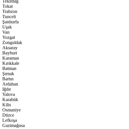
Tekirdağ
Tokat
Trabzon
Tunceli
Şanlıurfa
Uşak
Van
Yozgat
Zonguldak
Aksaray
Bayburt
Karaman
Kırıkkale
Batman
Şırnak
Bartın
Ardahan
Iğdır
Yalova
Karabük
Kilis
Osmaniye
Düzce
Lefkoşa
Gazimağusa