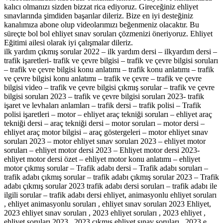
kalıcı olmanızı sizden bizzat rica ediyoruz. Gireceğiniz ehliyet
sınavlarında şimdiden başarılar dileriz. Bize en iyi desteğiniz
kanalımıza abone olup videolarımızı beğenmeniz olacaktır. Bu
süreçte bol bol ehliyet sınav soruları çözmenizi öneriyoruz. Ehliyet
Eğitimi ailesi olarak iyi çalışmalar dileriz.
ilk yardım çıkmış sorular 2022 – ilk yardım dersi – ilkyardım dersi –
trafik işaretleri- trafik ve çevre bilgisi – trafik ve çevre bilgisi soruları
– trafik ve çevre bilgisi konu anlatımı – trafik konu anlatımı – trafik
ve çevre bilgisi konu anlatımı – trafik ve çevre – trafik ve çevre
bilgisi video – trafik ve çevre bilgisi çıkmış sorular – trafik ve çevre
bilgisi soruları 2023 – trafik ve çevre bilgisi soruları 2023- trafik
işaret ve levhaları anlamları – trafik dersi – trafik polisi – Trafik
polisi işaretleri – motor – ehliyet araç tekniği soruları – ehliyet araç
tekniği dersi – araç tekniği dersi – motor soruları – motor dersi –
ehliyet araç motor bilgisi – araç göstergeleri – motor ehliyet sınav
soruları 2023 – motor ehliyet sınav soruları 2023 – ehliyet motor
soruları – ehliyet motor dersi 2023 – Ehliyet motor dersi 2023-
ehliyet motor dersi özet – ehliyet motor konu anlatımı – ehliyet
motor çıkmış sorular – Trafik adabı dersi – Trafik adabı soruları –
trafik adabı çıkmış sorular – trafik adabı çıkmış sorular 2023 – Trafik
adabı çıkmış sorular 2023 trafik adabı dersi soruları – trafik adabı ile
ilgili sorular – trafik adabı dersi ehliyet, animasyonlu ehliyet soruları
, ehliyet animasyonlu soruları , ehliyet sınav soruları 2023 Ehliyet,
2023 ehliyet sınav soruları , 2023 ehliyet soruları , 2023 ehliyet ,
ehliyet soruları 2023 , 2023 çıkmış ehliyet sınav soruları , 2023 e