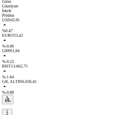
Girne
Güzelyurt
İskele
Pristina
USD
45,91
%0.47
EURO
53,42
%-0.06
GBP
61,84
%-0.22
BIST
13.662,75
%-1.64
GR. ALTIN
6.658,45
%-0.88