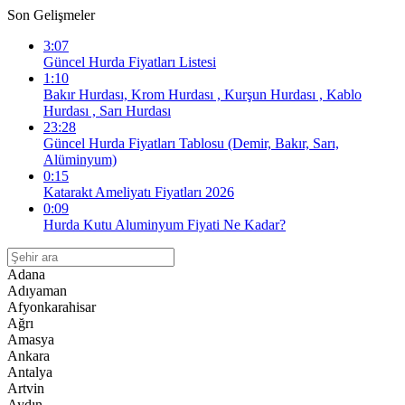
Son Gelişmeler
3:07
Güncel Hurda Fiyatları Listesi
1:10
Bakır Hurdası, Krom Hurdası , Kurşun Hurdası , Kablo
Hurdası , Sarı Hurdası
23:28
Güncel Hurda Fiyatları Tablosu (Demir, Bakır, Sarı,
Alüminyum)
0:15
Katarakt Ameliyatı Fiyatları 2026
0:09
Hurda Kutu Aluminyum Fiyati Ne Kadar?
Adana
Adıyaman
Afyonkarahisar
Ağrı
Amasya
Ankara
Antalya
Artvin
Aydın