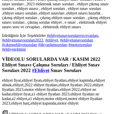
sınav soruları , 2023 elektronik sınav soruları , ehliyet çıkmış sınav
soruları , ehliyet sınavı , ehliyet soruları , ehliyet sınav soruları
,ehliyet sınavı soruları ,ehliyet sınavları ,ehliyet sınavı hazırlık ,
çıkmış ehliyet soruları , çıkmış ehliyet sınav soruları , çıkmış ehliyet
sınavı soruları , çıkmış sorular ehliyet , e sınav , elektronik ehliyet
sınavı soru ve cevapları , elektronik ehliyet sınavı
İzlediğiniz İçin Teşekkürler
#ehliyetsınavsorularıvecevapları
,
#ehliyetsınavsoruları2022
,
#ehliyet
,
#ehliyetsınavsoruları
#çıkmışehliyetsoruları
#ilkyardımsoruları
#motorsoruları
#ehliyeteğitimi
VİDEOLU SORULARDA VAR / KASIM 2022
Ehliyet Sınavı Çalışma Soruları / Ehliyet Sınav
Soruları 2022
#Ehliyet
Sınav Soruları
ehliyet fiyat,ehliyet fiyatı,ehliyet fiyatları,ehliyet kapimda,ehliyet
almak,ehliyet,2022 ehliyet fiyatları,ehliyet fiyatları 2022,ehliyet
fiyatları 2023,motor ehliyet fiyatları,ehliyet 2022,ehliyet ne
kadar,ehlıyet fıyat,a1 ehliyet fiyatları 2023,ehliyet fiyatları ne
kadar,a2 ehliyet,a1 ehliyet,motor ehliyeti,motor ehliyet fiyatları
2023,ehliyet harç,ehliyet kapımda,motor ehliyet