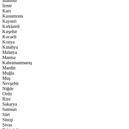
İstanbul
İzmir
Kars
Kastamonu
Kayseri
Kırklareli
Kırşehir
Kocaeli
Konya
Kütahya
Malatya
Manisa
Kahramanmaraş
Mardin
Muğla
Muş
Nevşehir
Niğde
Ordu
Rize
Sakarya
Samsun
Siirt
Sinop
Sivas