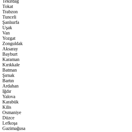
Tekirdağ
Tokat
Trabzon
Tunceli
Şanlıurfa
Uşak
Van
Yozgat
Zonguldak
Aksaray
Bayburt
Karaman
Kırıkkale
Batman
Şırnak
Bartın
Ardahan
Iğdır
Yalova
Karabük
Kilis
Osmaniye
Düzce
Lefkoşa
Gazimağusa