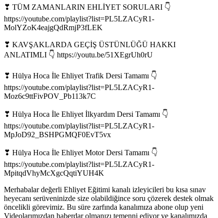
❣ TÜM ZAMANLARIN EHLİYET SORULARI 👇
https://youtube.com/playlist?list=PL5LZACyR1-
MolYZoK4eajgQdRmjP3fLEK
❣ KAVŞAKLARDA GEÇİŞ ÜSTÜNLÜĞÜ HAKKI
ANLATIMLI 👇 https://youtu.be/51XEgrUh0rU
❣ Hülya Hoca İle Ehliyet Trafik Dersi Tamamı 👇
https://youtube.com/playlist?list=PL5LZACyR1-
Moz6c9ttFivPOV_Pb113k7C
❣ Hülya Hoca İle Ehliyet İlkyardım Dersi Tamamı 👇
https://youtube.com/playlist?list=PL5LZACyR1-
MpJoD92_BSHPGMQF0EvT5vx
❣ Hülya Hoca İle Ehliyet Motor Dersi Tamamı 👇
https://youtube.com/playlist?list=PL5LZACyR1-
MpitqdVhyMcXgcQqtiYUH4K
Merhabalar değerli Ehliyet Eğitimi kanalı izleyicileri bu kısa sınav
heyecanı serüveninizde size olabildiğince soru çözerek destek olmak
öncelikli görevimiz. Bu süre zarfında kanalımıza abone olup yeni
Videolarımızdan haberdar olmanızı temenni ediyor ve kanalımızda