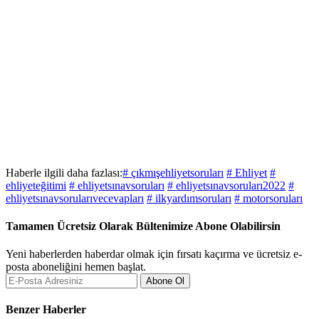
Haberle ilgili daha fazlası:
# çıkmışehliyetsoruları
# Ehliyet
#
ehliyeteğitimi
# ehliyetsınavsoruları
# ehliyetsınavsoruları2022
#
ehliyetsınavsorularıvecevapları
# ilkyardımsoruları
# motorsoruları
Tamamen Ücretsiz Olarak Bültenimize Abone Olabilirsin
Yeni haberlerden haberdar olmak için fırsatı kaçırma ve ücretsiz e-
posta aboneliğini hemen başlat.
Abone Ol
Benzer Haberler