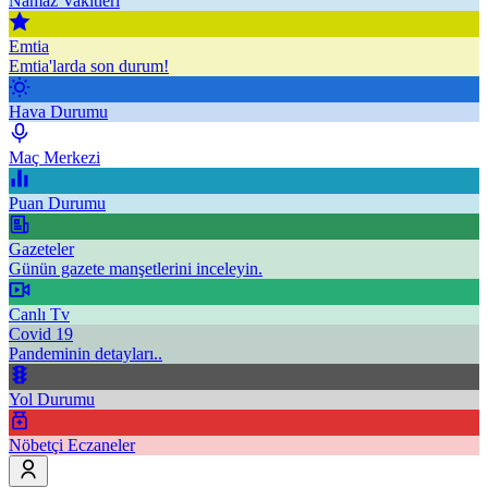
Namaz Vakitleri
Emtia
Emtia'larda son durum!
Hava Durumu
Maç Merkezi
Puan Durumu
Gazeteler
Günün gazete manşetlerini inceleyin.
Canlı Tv
Covid 19
Pandeminin detayları..
Yol Durumu
Nöbetçi Eczaneler