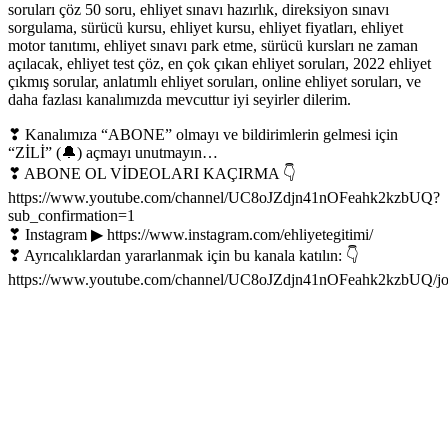
soruları çöz 50 soru, ehliyet sınavı hazırlık, direksiyon sınavı
sorgulama, sürücü kursu, ehliyet kursu, ehliyet fiyatları, ehliyet
motor tanıtımı, ehliyet sınavı park etme, sürücü kursları ne zaman
açılacak, ehliyet test çöz, en çok çıkan ehliyet soruları, 2022 ehliyet
çıkmış sorular, anlatımlı ehliyet soruları, online ehliyet soruları, ve
daha fazlası kanalımızda mevcuttur iyi seyirler dilerim.
❣ Kanalımıza “ABONE” olmayı ve bildirimlerin gelmesi için
“ZİLİ” (🔔) açmayı unutmayın…
❣ ABONE OL VİDEOLARI KAÇIRMA 👇
https://www.youtube.com/channel/UC8oJZdjn41nOFeahk2kzbUQ?
sub_confirmation=1
❣ Instagram ▶ https://www.instagram.com/ehliyetegitimi/
❣ Ayrıcalıklardan yararlanmak için bu kanala katılın: 👇
https://www.youtube.com/channel/UC8oJZdjn41nOFeahk2kzbUQ/jo