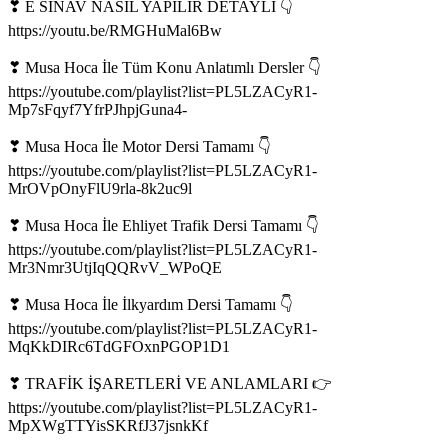
❣ E SINAV NASIL YAPILIR DETAYLI 👇
https://youtu.be/RMGHuMal6Bw
❣ Musa Hoca İle Tüm Konu Anlatımlı Dersler 👇
https://youtube.com/playlist?list=PL5LZACyR1-
Mp7sFqyf7YfrPJhpjGuna4-
❣ Musa Hoca İle Motor Dersi Tamamı 👇
https://youtube.com/playlist?list=PL5LZACyR1-
MrOVpOnyFlU9rla-8k2uc9l
❣ Musa Hoca İle Ehliyet Trafik Dersi Tamamı 👇
https://youtube.com/playlist?list=PL5LZACyR1-
Mr3Nmr3UtjIqQQRvV_WPoQE
❣ Musa Hoca İle İlkyardım Dersi Tamamı 👇
https://youtube.com/playlist?list=PL5LZACyR1-
MqKkDIRc6TdGFOxnPGOP1D1
❣ TRAFİK İŞARETLERİ VE ANLAMLARI 👉
https://youtube.com/playlist?list=PL5LZACyR1-
MpXWgTTYisSKRfJ37jsnkKf