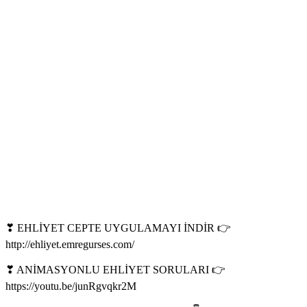
❣ EHLİYET CEPTE UYGULAMAYI İNDİR 👉
http://ehliyet.emregurses.com/
❣ ANİMASYONLU EHLİYET SORULARI 👉
https://youtu.be/junRgvqkr2M