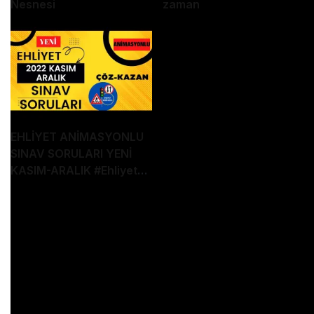
Nesnesi
zaman
EHLİYET ANİMASYONLU
SINAV SORULARI YENİ
KASIM-ARALIK
#Ehliyet
Sınav Soruları
Amacımız, sizin ehliyet sınavını TEK SEFERDE
GEÇMENİZ! Bu niyetle öğretici, akılda kalıcı
örneklerle, eğlenceli, sıkmadan sorular
hazırlıyoruz. Kanalımıza ABONE OLUP
videolarımızın devamı için bize DESTEK vermeyi
unutmayın :)