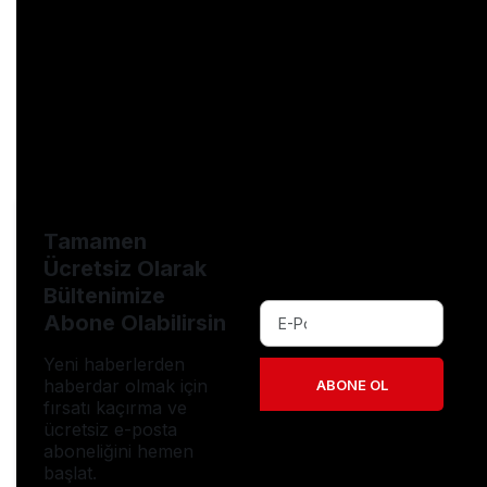
# kasım2022ehliyetsoruları
# keşfet
# keşfetteyiz
# motorehliyeti
# motosikletehliyeti
# shorts
# şöför
# sürücü
# sürücübelgesi
# surucukursu
# teoriksınav
# trafik
# trafikhayattır
# trafikişaretleri
# trafiklevhaları
Tamamen
Ücretsiz Olarak
Bültenimize
Abone Olabilirsin
Yeni haberlerden
haberdar olmak için
ABONE OL
fırsatı kaçırma ve
ücretsiz e-posta
aboneliğini hemen
başlat.