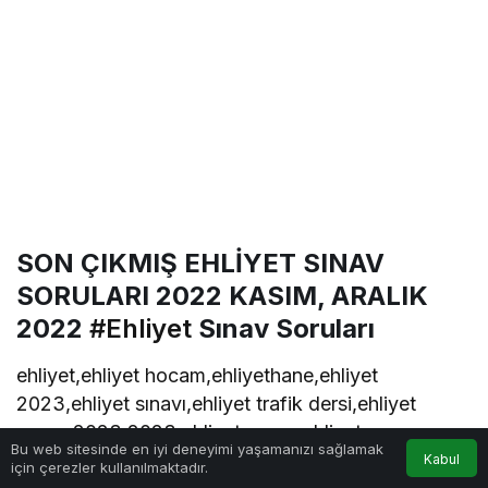
SON ÇIKMIŞ EHLİYET SINAV
SORULARI 2022 KASIM, ARALIK
2022
#Ehliyet
Sınav Soruları
ehliyet,ehliyet hocam,ehliyethane,ehliyet
2023,ehliyet sınavı,ehliyet trafik dersi,ehliyet
sınavı 2023,2023 ehliyet sınavı,ehliyet
Bu web sitesinde en iyi deneyimi yaşamanızı sağlamak
soruları,2023 ehliyet,ehliyet sınav soruları,ehliyet
Kabul
için çerezler kullanılmaktadır.
Anasayfa
Akış
Hesabım