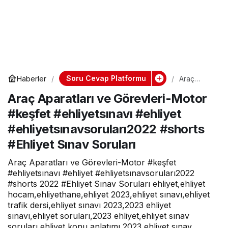
Soru Cevap Platformu
Haberler
Araç
Aparatları
Araç Aparatları ve Görevleri-Motor
ve
Görevleri-
#keşfet #ehliyetsınavı #ehliyet
Motor
#keşfet
#ehliyetsınavsoruları2022 #shorts
#ehliyetsın
avı
#Ehliyet Sınav Soruları
#ehliyet
#ehliyetsın
Araç Aparatları ve Görevleri-Motor #keşfet
avsoruları
#ehliyetsınavı #ehliyet #ehliyetsınavsoruları2022
2022
#shorts
#shorts 2022 #Ehliyet Sınav Soruları ehliyet,ehliyet
#Ehliyet
hocam,ehliyethane,ehliyet 2023,ehliyet sınavı,ehliyet
Sınav
trafik dersi,ehliyet sınavı 2023,2023 ehliyet
Soruları
sınavı,ehliyet soruları,2023 ehliyet,ehliyet sınav
soruları,ehliyet konu anlatımı,2023 ehliyet sınav