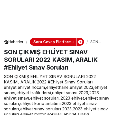
Soru Cevap Platformu
Haberler
SON
ÇIKMIŞ
SON ÇIKMIŞ EHLİYET SINAV
EHLİYET
SINAV
SORULARI 2022 KASIM, ARALIK
SORULARI
2022
#Ehliyet Sınav Soruları
KASIM,
ARALIK
SON ÇIKMIŞ EHLİYET SINAV SORULARI 2022
#Ehliyet
Sınav
KASIM, ARALIK 2022 #Ehliyet Sınav Soruları
Soruları
ehliyet,ehliyet hocam,ehliyethane,ehliyet 2023,ehliyet
sınavı,ehliyet trafik dersi,ehliyet sınavı 2023,2023
ehliyet sınavı,ehliyet soruları,2023 ehliyet,ehliyet sınav
soruları,ehliyet konu anlatımı,2023 ehliyet sınav
soruları,ehliyet sınav soruları 2023,2023 ehliyet sınav
soruları,ehliyet motor soruları,ehliyet sınavı