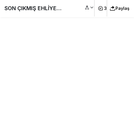
SON ÇIKMIŞ EHLİYET
3
Paylaş
SINAV SORULARI
2022 KASIM, ARALIK
#Ehliyet Sınav
Soruları