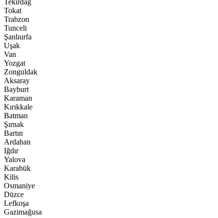
Tekirdağ
Tokat
Trabzon
Tunceli
Şanlıurfa
Uşak
Van
Yozgat
Zonguldak
Aksaray
Bayburt
Karaman
Kırıkkale
Batman
Şırnak
Bartın
Ardahan
Iğdır
Yalova
Karabük
Kilis
Osmaniye
Düzce
Lefkoşa
Gazimağusa