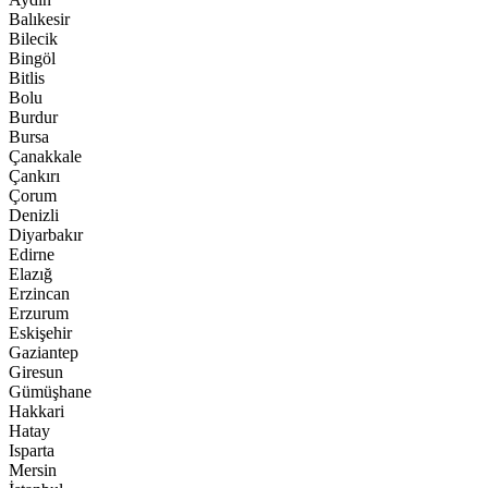
Balıkesir
Bilecik
Bingöl
Bitlis
Bolu
Burdur
Bursa
Çanakkale
Çankırı
Çorum
Denizli
Diyarbakır
Edirne
Elazığ
Erzincan
Erzurum
Eskişehir
Gaziantep
Giresun
Gümüşhane
Hakkari
Hatay
Isparta
Mersin