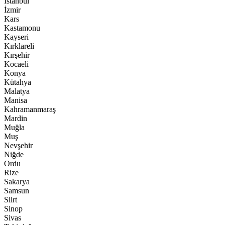
İstanbul
İzmir
Kars
Kastamonu
Kayseri
Kırklareli
Kırşehir
Kocaeli
Konya
Kütahya
Malatya
Manisa
Kahramanmaraş
Mardin
Muğla
Muş
Nevşehir
Niğde
Ordu
Rize
Sakarya
Samsun
Siirt
Sinop
Sivas