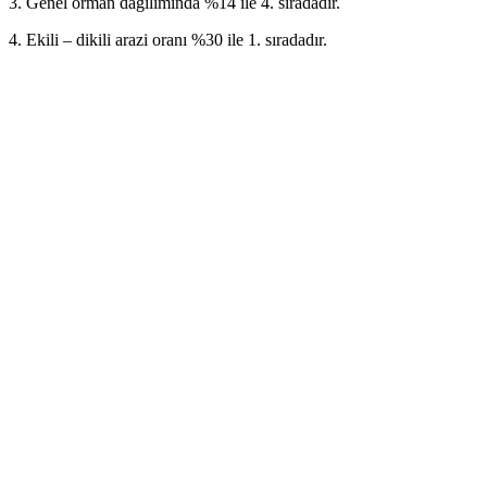
3. Genel orman dağılımında %14 ile 4. sıradadır.
4. Ekili – dikili arazi oranı %30 ile 1. sıradadır.