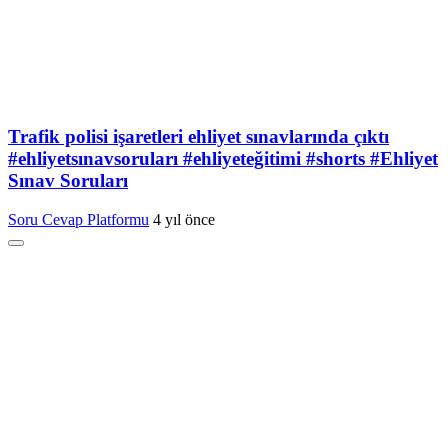
Trafik polisi işaretleri ehliyet sınavlarında çıktı
#ehliyetsınavsoruları #ehliyeteğitimi #shorts #Ehliyet
Sınav Soruları
Soru Cevap Platformu
4 yıl önce