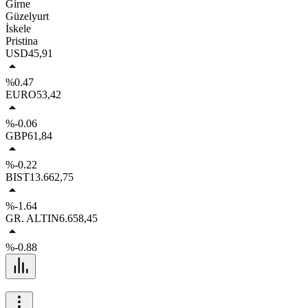
Girne
Güzelyurt
İskele
Pristina
USD
45,91
%0.47
EURO
53,42
%-0.06
GBP
61,84
%-0.22
BIST
13.662,75
%-1.64
GR. ALTIN
6.658,45
%-0.88