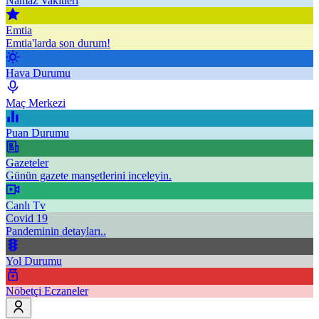
Namaz Vakitleri
Emtia
Emtia'larda son durum!
Hava Durumu
Maç Merkezi
Puan Durumu
Gazeteler
Günün gazete manşetlerini inceleyin.
Canlı Tv
Covid 19
Pandeminin detayları..
Yol Durumu
Nöbetçi Eczaneler