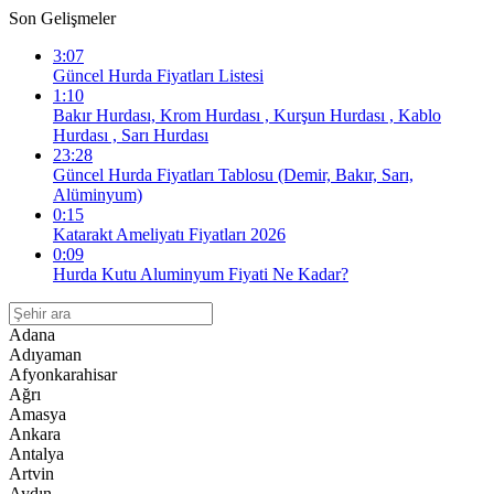
Son Gelişmeler
3:07
Güncel Hurda Fiyatları Listesi
1:10
Bakır Hurdası, Krom Hurdası , Kurşun Hurdası , Kablo
Hurdası , Sarı Hurdası
23:28
Güncel Hurda Fiyatları Tablosu (Demir, Bakır, Sarı,
Alüminyum)
0:15
Katarakt Ameliyatı Fiyatları 2026
0:09
Hurda Kutu Aluminyum Fiyati Ne Kadar?
Adana
Adıyaman
Afyonkarahisar
Ağrı
Amasya
Ankara
Antalya
Artvin
Aydın