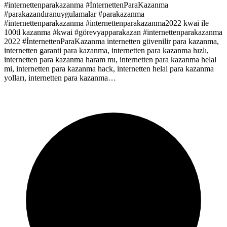
#internettenparakazanma #İnternettenParaKazanma
#parakazandıranuygulamalar #parakazanma
#internettenparakazanma #internettenparakazanma2022 kwai ile
100tl kazanma #kwai #görevyapparakazan #internettenparakazanma
2022 #İnternettenParaKazanma internetten güvenilir para kazanma,
internetten garanti para kazanma, internetten para kazanma hızlı,
internetten para kazanma haram mı, internetten para kazanma helal
mi, internetten para kazanma hack, internetten helal para kazanma
yolları, internetten para kazanma…