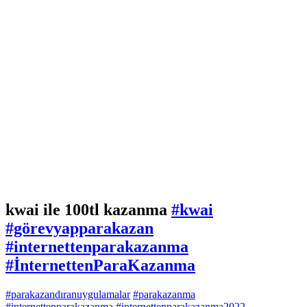
kwai ile 100tl kazanma
#kwai
#görevyapparakazan
#internettenparakazanma
#İnternettenParaKazanma
#parakazandıranuygulamalar
#parakazanma
#internettenparakazanma
#internettenparakazanma2022