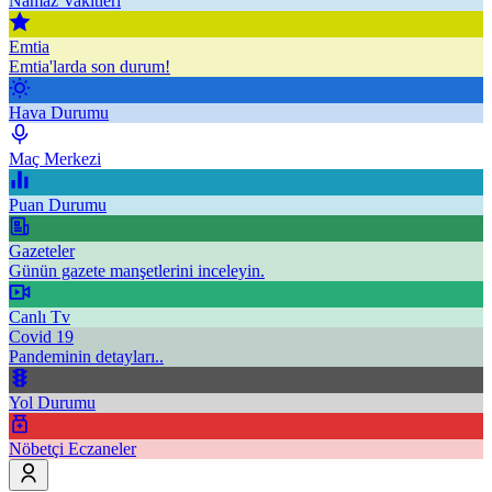
Namaz Vakitleri
Emtia
Emtia'larda son durum!
Hava Durumu
Maç Merkezi
Puan Durumu
Gazeteler
Günün gazete manşetlerini inceleyin.
Canlı Tv
Covid 19
Pandeminin detayları..
Yol Durumu
Nöbetçi Eczaneler