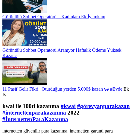
Görüntülü Sohbet Operatörü – Kadınlara Ek İş İmkanı
Görüntülü Sohbet Operatörü Aranıyor Haftalık Ödeme Yüksek
Kazanc
11 Pasif Gelir Fikri | Oturduğun yerden 5.000$ kazan 🤩
#Evde
Ek
İş
kwai ile 100tl kazanma
#kwai
#görevyapparakazan
#internettenparakazanma
2022
#İnternettenParaKazanma
internetten güvenilir para kazanma, internetten garanti para