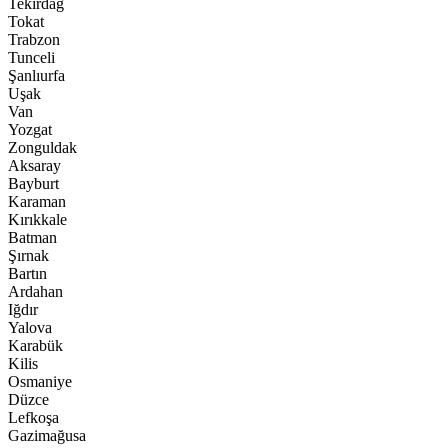
Tekirdağ
Tokat
Trabzon
Tunceli
Şanlıurfa
Uşak
Van
Yozgat
Zonguldak
Aksaray
Bayburt
Karaman
Kırıkkale
Batman
Şırnak
Bartın
Ardahan
Iğdır
Yalova
Karabük
Kilis
Osmaniye
Düzce
Lefkoşa
Gazimağusa