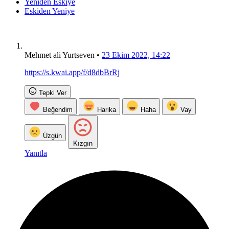
Yeniden Eskiye
Eskiden Yeniye
Mehmet ali Yurtseven
•
23 Ekim 2022, 14:22
https://s.kwai.app/f/d8dbBrRj
Tepki Ver
Beğendim
Harika
Haha
Vay
Üzgün
Kızgın
Yanıtla