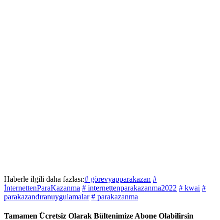
Haberle ilgili daha fazlası:
# görevyapparakazan
#
İnternettenParaKazanma
# internettenparakazanma2022
# kwai
#
parakazandıranuygulamalar
# parakazanma
Tamamen Ücretsiz Olarak Bültenimize Abone Olabilirsin