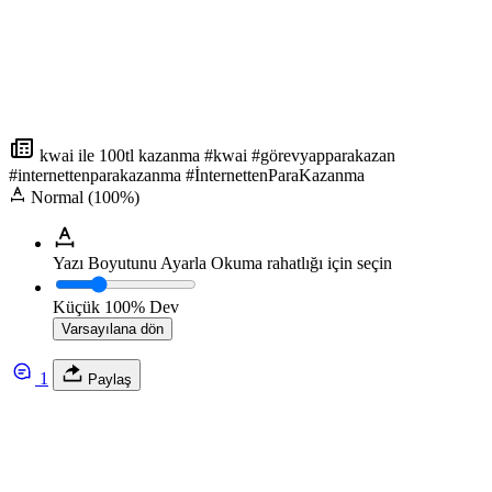
kwai ile 100tl kazanma #kwai #görevyapparakazan
#internettenparakazanma #İnternettenParaKazanma
Normal (100%)
Yazı Boyutunu Ayarla
Okuma rahatlığı için seçin
Küçük
100%
Dev
Varsayılana dön
1
Paylaş