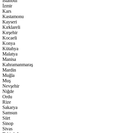
İstanbul
İzmir
Kars
Kastamonu
Kayseri
Kırklareli
Kırşehir
Kocaeli
Konya
Kütahya
Malatya
Manisa
Kahramanmaraş
Mardin
Muğla
Muş
Nevşehir
Niğde
Ordu
Rize
Sakarya
Samsun
Siirt
Sinop
Sivas