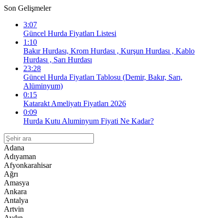
Son Gelişmeler
3:07
Güncel Hurda Fiyatları Listesi
1:10
Bakır Hurdası, Krom Hurdası , Kurşun Hurdası , Kablo
Hurdası , Sarı Hurdası
23:28
Güncel Hurda Fiyatları Tablosu (Demir, Bakır, Sarı,
Alüminyum)
0:15
Katarakt Ameliyatı Fiyatları 2026
0:09
Hurda Kutu Aluminyum Fiyati Ne Kadar?
Adana
Adıyaman
Afyonkarahisar
Ağrı
Amasya
Ankara
Antalya
Artvin
Aydın