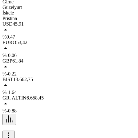
Girne
Güzelyurt
İskele
Pristina
USD
45,91
%0.47
EURO
53,42
%-0.06
GBP
61,84
%-0.22
BIST
13.662,75
%-1.64
GR. ALTIN
6.658,45
%-0.88