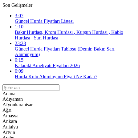
Son Gelişmeler
3:07
Güncel Hurda Fiyatları Listesi
1:10
Bakır Hurdası, Krom Hurdası , Kurşun Hurdası , Kablo
Hurdası , Sarı Hurdası
23:28
Güncel Hurda Fiyatları Tablosu (Demir, Bakır, Sarı,
Alüminyum)
0:15
Katarakt Ameliyatı Fiyatları 2026
0:09
Hurda Kutu Aluminyum Fiyati Ne Kadar?
Adana
Adıyaman
Afyonkarahisar
Ağrı
Amasya
Ankara
Antalya
Artvin
Aydın