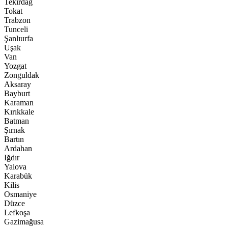
Tekirdağ
Tokat
Trabzon
Tunceli
Şanlıurfa
Uşak
Van
Yozgat
Zonguldak
Aksaray
Bayburt
Karaman
Kırıkkale
Batman
Şırnak
Bartın
Ardahan
Iğdır
Yalova
Karabük
Kilis
Osmaniye
Düzce
Lefkoşa
Gazimağusa