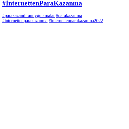
#İnternettenParaKazanma
#parakazandıranuygulamalar
#parakazanma
#internettenparakazanma
#internettenparakazanma2022