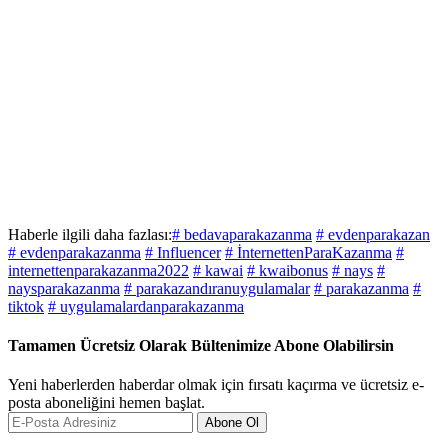
Haberle ilgili daha fazlası:
# bedavaparakazanma
# evdenparakazan
# evdenparakazanma
# Influencer
# İnternettenParaKazanma
#
internettenparakazanma2022
# kawai
# kwaibonus
# nays
#
naysparakazanma
# parakazandıranuygulamalar
# parakazanma
#
tiktok
# uygulamalardanparakazanma
Tamamen Ücretsiz Olarak Bültenimize Abone Olabilirsin
Yeni haberlerden haberdar olmak için fırsatı kaçırma ve ücretsiz e-
posta aboneliğini hemen başlat.
Abone Ol