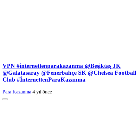
VPN #internettenparakazanma @Beşiktaş JK
@Galatasaray @Fenerbahçe SK @Chelsea Football
Club #İnternettenParaKazanma
Para Kazanma
4 yıl önce