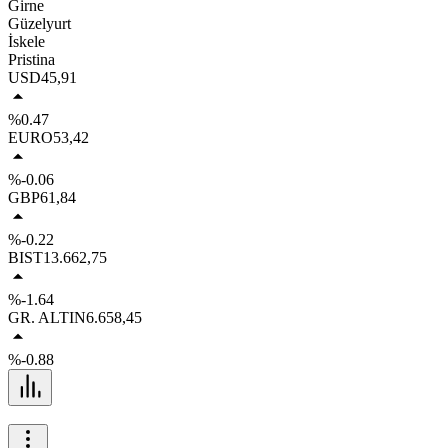
Girne
Güzelyurt
İskele
Pristina
USD
45,91
%0.47
EURO
53,42
%-0.06
GBP
61,84
%-0.22
BIST
13.662,75
%-1.64
GR. ALTIN
6.658,45
%-0.88