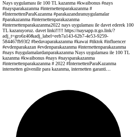
Nays uygulaması ile 100 TL kazanma #kwaibonus #nays
#naysparakazanma #internettenparakazanma #
#İnternettenParaKazanma #parakazandıranuygulamalar
#parakazanma #internettenparakazanma
#internettenparakazanma2022 nays uygulaması ile davet ederek 100
TL kazanıyoruz. davet linki!!!!! https://naysapp.tr.go.link/?
adj_t=gro6z40&adj_label=eeb7a143-62b7-4e53-9259-
584467fb93f2 #bedavaparakazanma #kawai #tiktok #influencer
#evdenparakazan #evdenparakazanma #internettenparakazanma
#nays #uygulamalardanparakazanma Nays uygulaması ile 100 TL
kazanma #kwaibonus #nays #naysparakazanma
#internettenparakazanma # 2022 #İnternettenParaKazanma
internetten güvenilir para kazanma, internetten garanti…