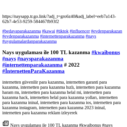
https://naysapp.tr.go.link/?adj_t=gro6z40&adj_label=eeb7a143-
62b7-4e53-9259-584467fb93f2
#bedavaparakazanma
#kawai
#tiktok
#influencer
#evdenparakazan
#evdenparakazanma
#internettenparakazanma
#nays
#uygulamalardanparakazanma
Nays uygulaması ile 100 TL kazanma
#kwaibonus
#nays
#naysparakazanma
#internettenparakazanma
# 2022
#İnternettenParaKazanma
internetten güvenilir para kazanma, internetten garanti para
kazanma, internetten para kazanma hızlı, internetten para kazanma
haram mı, internetten para kazanma helal mi, internetten para
kazanma hack, internetten helal para kazanma yolları, internetten
para kazanma ininal, internetten para kazanma ios, internetten para
kazanma instagram, internetten para kazanma 2023 ininal,
internetten para kazanma reklam izleyerek
Nays uygulaması ile 100 TL kazanma #kwaibonus #nays