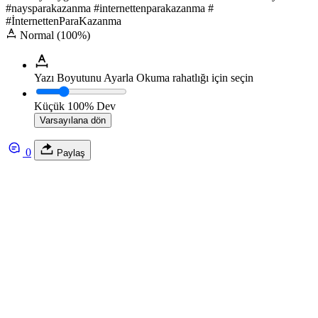
#naysparakazanma #internettenparakazanma #
#İnternettenParaKazanma
Normal (100%)
Yazı Boyutunu Ayarla
Okuma rahatlığı için seçin
Küçük
100%
Dev
Varsayılana dön
0
Paylaş