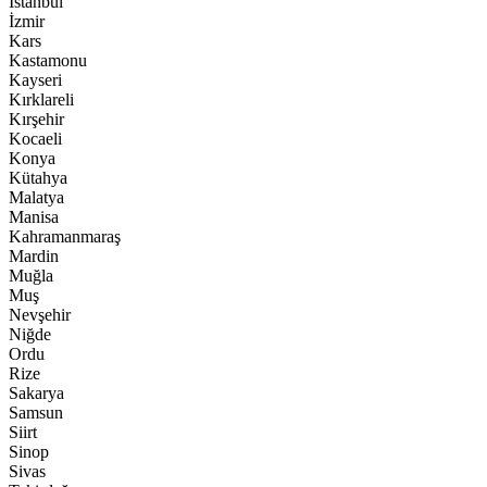
İstanbul
İzmir
Kars
Kastamonu
Kayseri
Kırklareli
Kırşehir
Kocaeli
Konya
Kütahya
Malatya
Manisa
Kahramanmaraş
Mardin
Muğla
Muş
Nevşehir
Niğde
Ordu
Rize
Sakarya
Samsun
Siirt
Sinop
Sivas