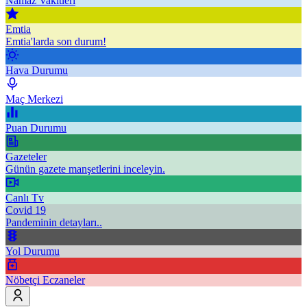
Namaz Vakitleri
Emtia
Emtia'larda son durum!
Hava Durumu
Maç Merkezi
Puan Durumu
Gazeteler
Günün gazete manşetlerini inceleyin.
Canlı Tv
Covid 19
Pandeminin detayları..
Yol Durumu
Nöbetçi Eczaneler